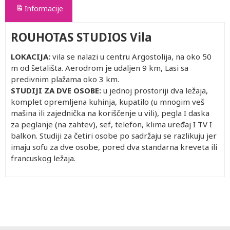
Informacije
ROUHOTAS STUDIOS Vila
LOKACIJA:
vila se nalazi u centru Argostolija, na oko 50
m od šetališta. Aerodrom je udaljen 9 km, Lasi sa
predivnim plažama oko 3 km.
STUDIJI ZA DVE OSOBE:
u jednoj prostoriji dva ležaja,
komplet opremljena kuhinja, kupatilo (u mnogim veš
mašina ili zajednička na koriščenje u vili), pegla I daska
za peglanje (na zahtev), sef, telefon, klima uređaj I TV I
balkon. Studiji za četiri osobe po sadržaju se razlikuju jer
imaju sofu za dve osobe, pored dva standarna kreveta ili
francuskog ležaja.