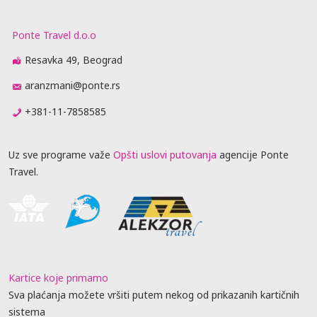
Ponte Travel d.o.o
Resavka 49, Beograd
aranzmani@ponte.rs
+381-11-7858585
Uz sve programe važe
Opšti uslovi putovanja
agencije Ponte
Travel.
Kartice koje primamo
Sva plaćanja možete vršiti putem nekog od prikazanih kartičnih
sistema