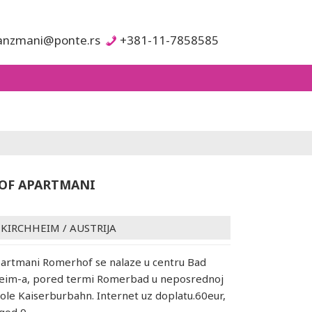
anzmani@ponte.rs
+381-11-7858585
OF APARTMANI
NKIRCHHEIM
/
AUSTRIJA
partmani Romerhof se nalaze u centru Bad
heim-a, pored termi Romerbad u neposrednoj
dole Kaiserburbahn. Internet uz doplatu.60eur,