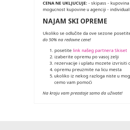
CENA NE UKLJUCUJE:
- skipass - kupovina
mogucnost kupovine u agenciji - individua
NAJAM SKI OPREME
Ukoliko se odlučite da ove sezone posetit
do 50% na redovne cene!
posetite
link našeg partnera Skiset
izaberite opremu po vasoj zelji
rezervacije i uplatu mozete izvrisiti
opremu preuzmite na licu mesta
ukoliko iz nekog razloga niste u mog
cemo vam pomoći
Na kraju vam preostaje samo da uživate!