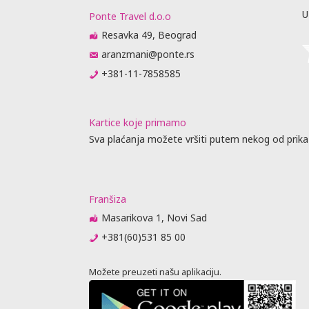
U
Ponte Travel d.o.o
Resavka 49, Beograd
aranzmani@ponte.rs
+381-11-7858585
Kartice koje primamo
Sva plaćanja možete vršiti putem nekog od prika
Franšiza
Masarikova 1, Novi Sad
+381(60)531 85 00
Možete preuzeti našu aplikaciju.