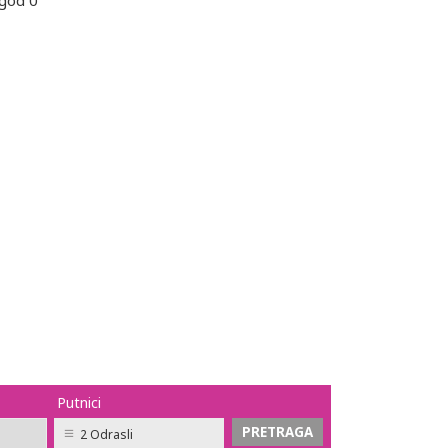
 god 0
Putnici
2 Odrasli