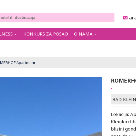
ar
LNESS
KONKURS ZA POSAO
O NAMA
MERHOF Apartmani
ROMERH
-
BAD KLEI
Lokacija: A
Kleinkirch
blizini gon