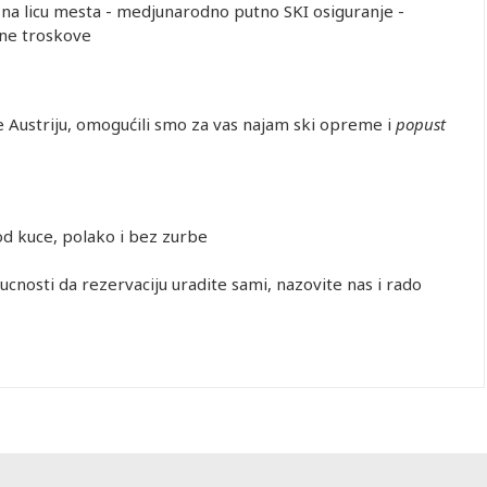
 na licu mesta - medjunarodno putno SKI osiguranje -
lne troskove
e Austriju, omogućili smo za vas najam ski opreme i
popust
 od kuce, polako i bez zurbe
ucnosti da rezervaciju uradite sami, nazovite nas i rado