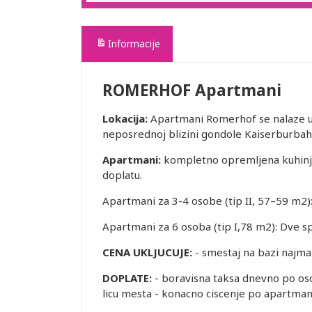
Informacije
ROMERHOF Apartmani
Lokacija:
Apartmani Romerhof se nalaze u
neposrednoj blizini gondole Kaiserburbah
Apartmani:
kompletno opremljena kuhinja, 
doplatu.
Apartmani za 3-4 osobe (tip II, 57–59 m2)
Apartmani za 6 osoba (tip I,78 m2): Dve s
CENA UKLJUCUJE:
- smestaj na bazi najma
DOPLATE:
- boravisna taksa dnevno po osob
licu mesta - konacno ciscenje po apartman