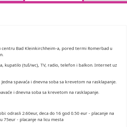
 centru Bad Kleinkirchheim-a, pored termi Romerbad u
n.
kupatilo (tuš/wc), TV, radio, telefon i balkon. Internet uz
: Jedna spavaća i dnevna soba sa krevetom na rasklapanje.
pavaće i dnevna soba sa krevetom na rasklapanje.
i: odrasli 2.60eur, deca do 16 god 0.50 eur - placanje na
u 75eur - placanje na licu mesta