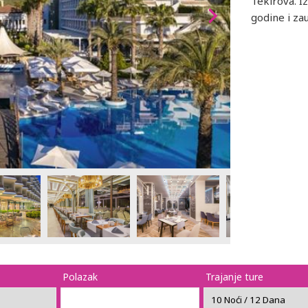
Tekirova. I
godine i za
Polazak
Trajanje ture