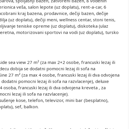
 barova, spoljašnji bazen, zatvoreni bazen, 8 vodenih
rionica veša, salon lepote (uz doplatu), rent-a-car, 6
uncobrani kraj bazena, prodavnice, dečiji bazen, dečije
dilja (uz doplatu), dečiji meni, wellness centar, stoni tenis,
ljivanje teniske opreme (uz doplatu), diskoteka (ulaz
eretna, motorizovani sportovi na vodi (uz doplatu), tursko
de sea view 27 m² (za max 2+2 osobe, francuski lezaj ili
ecu dobija se dodatni pomocni lezaj ili sofa na
ine 27 m² (za max 4 osobe, francuski lezaj ili dva odvojena
dodatni pomocni lezaj ili sofa na razvlacenje), deluxe
osoba, francuski lezaj ili dva odvojena kreveta , za
ni lezaj ili sofa na razvlacenje).
ušenje kose, telefon, televizor, mini bar (besplatno),
platu), sef, balkon.