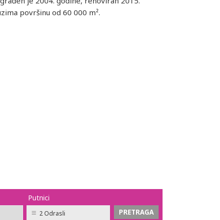
zgrađen je 2004. godine, renoviran 2015.
uzima površinu od 60 000 m².
Putnici
2 Odrasli