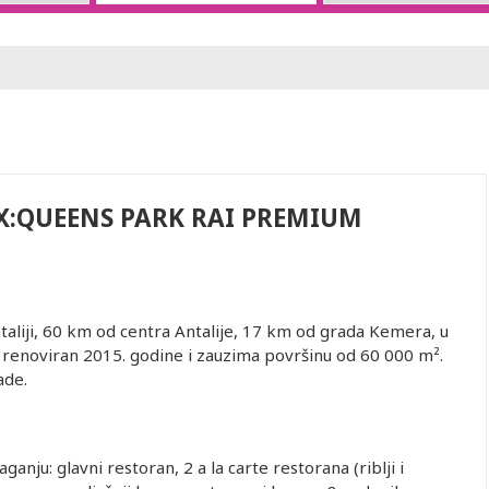
X:QUEENS PARK RAI PREMIUM
aliji, 60 km od centra Antalije, 17 km od grada Kemera, u
 renoviran 2015. godine i zauzima površinu od 60 000 m².
ade.
anju: glavni restoran, 2 a la carte restorana (riblji i