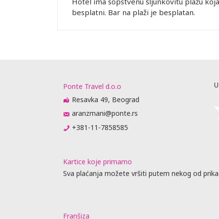
Hotel ima sopstvenu šljunkovitu plažu koja 
besplatni. Bar na plaži je besplatan.
U
Ponte Travel d.o.o
Resavka 49, Beograd
aranzmani@ponte.rs
+381-11-7858585
Kartice koje primamo
Sva plaćanja možete vršiti putem nekog od prika
Franšiza