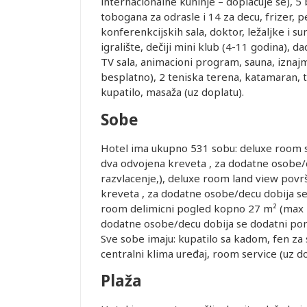
internacionalne kuhinje – doplaćuje se), 5
tobogana za odrasle i 14 za decu, frizer, pe
konferenkcijskih sala, doktor, ležaljke i s
igralište, dečiji mini klub (4-11 godina), da
TV sala, animacioni program, sauna, iznajm
besplatno), 2 teniska terena, katamaran, t
kupatilo, masaža (uz doplatu).
Sobe
Hotel ima ukupno 531 sobu: deluxe room si
Leaflet
dva odvojena kreveta , za dodatne osobe/d
razvlacenje,), deluxe room land view površ
kreveta , za dodatne osobe/decu dobija se 
room delimicni pogled kopno 27 m² (max 4 
dodatne osobe/decu dobija se dodatni pomoc
Sve sobe imaju: kupatilo sa kadom, fen za s
centralni klima uređaj, room service (uz do
Plaža