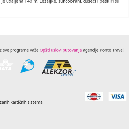
je udaljena 140 m. Ležaljke, suncobrani, dušeci i peškiri su
z sve programe važe
Opšti uslovi putovanja
agencije Ponte Travel.
zanih kartičnih sistema