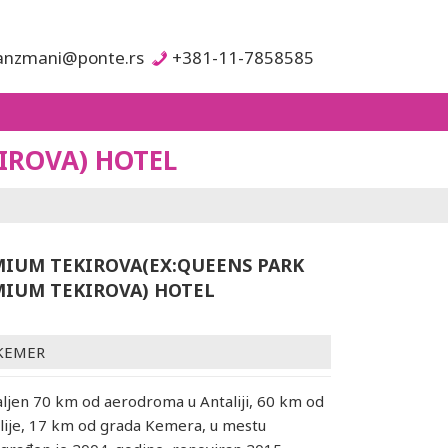
anzmani@ponte.rs
+381-11-7858585
IROVA) HOTEL
MIUM TEKIROVA(EX:QUEENS PARK
MIUM TEKIROVA) HOTEL
KEMER
aljen 70 km od aerodroma u Antaliji, 60 km od
lije, 17 km od grada Kemera, u mestu