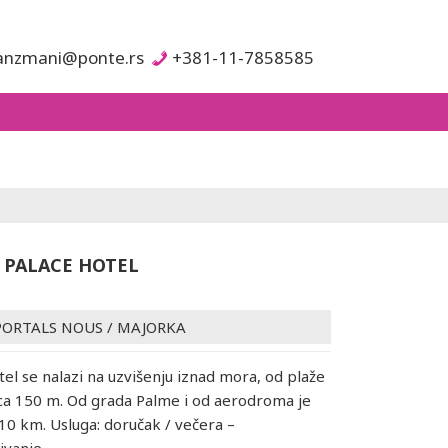
anzmani@ponte.rs
+381-11-7858585
 PALACE HOTEL
PORTALS NOUS
/
MAJORKA
tel se nalazi na uzvišenju iznad mora, od plaže
cca 150 m. Od grada Palme i od aerodroma je
 10 km. Usluga: doručak / večera –