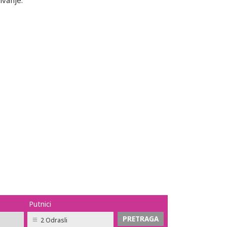
vanje.
Putnici
2 Odrasli