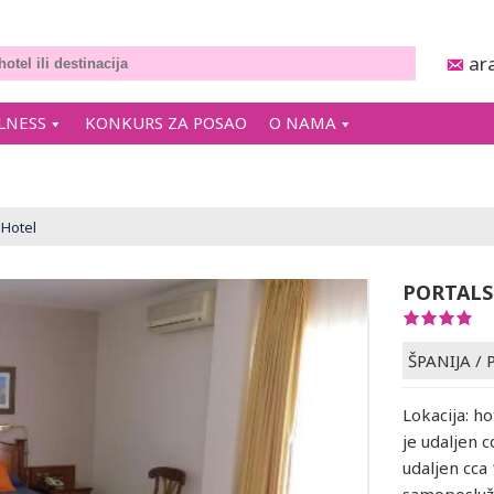
ar
LNESS
KONKURS ZA POSAO
O NAMA
Hotel
PORTALS
ŠPANIJA
/
Lokacija: ho
je udaljen 
udaljen cca