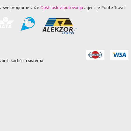
z sve programe važe
Opšti uslovi putovanja
agencije Ponte Travel.
zanih kartičnih sistema