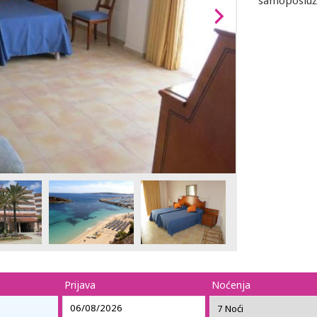
samoposluži
Prijava
Noćenja