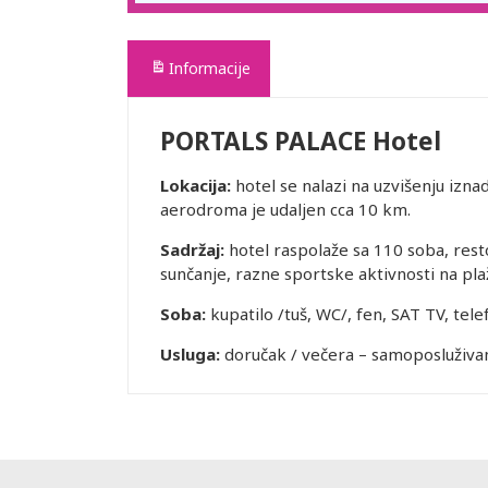
Informacije
PORTALS PALACE Hotel
Lokacija:
hotel se nalazi na uzvišenju izna
aerodroma je udaljen cca 10 km.
Sadržaj:
hotel raspolaže sa 110 soba, rest
sunčanje, razne sportske aktivnosti na plaž
Soba:
kupatilo /tuš, WC/, fen, SAT TV, telef
Usluga:
doručak / večera – samoposluživan