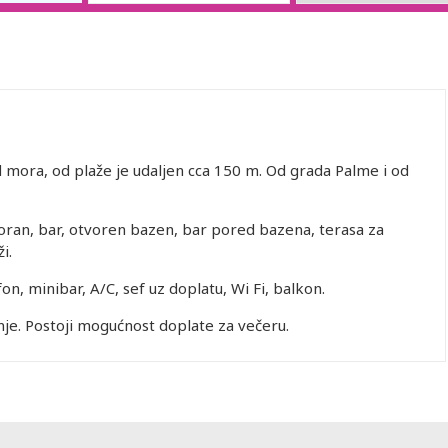
d mora, od plaže je udaljen cca 150 m. Od grada Palme i od
oran, bar, otvoren bazen, bar pored bazena, terasa za
i.
on, minibar, A/C, sef uz doplatu, Wi Fi, balkon.
je. Postoji mogućnost doplate za večeru.