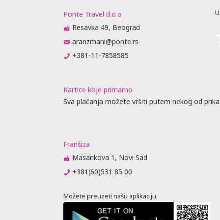
U
Ponte Travel d.o.o
Resavka 49, Beograd
aranzmani@ponte.rs
+381-11-7858585
Kartice koje primamo
Sva plaćanja možete vršiti putem nekog od prika
Franšiza
Masarikova 1, Novi Sad
+381(60)531 85 00
Možete preuzeti našu aplikaciju.