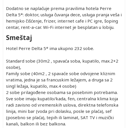
Dodatno se naplaćuje prema pravilima hotela Perre
Delta 5*: doktor, usluga čuvanja dece, usluga pranja veša i
hemijsko čišćenje, frizer, internet cafe i PC igre, šoping
centar, rent-a-car. Wi-Fi internet je besplatan u lobiju.
Drugo
Po
Prvo
Prvo
Po
Single
dete 2-
osobi u
dete 0-
dete 2-
osobi u
Smeštaj
11.99
trokrevetnoj
1.99
11.99
četvorokrevetnoj
god.
sobi
god.
god.
sobi
402.00
1,282.00
Besplatno
402.00
1,232.00
2,902.00
Hotel Perre Delta 5* ima ukupno 232 sobe.
(Prvo
402.00
1,742.00
Besplatno
402.00
1,662.00
4,292.00
dete 2-
402.00
Standard sobe (30m2 , spavaća soba, kupatilo, max.2+2
1,282.00
Besplatno
402.00
1,232.00
2,902.00
11.99)
osobe),
402.00
1,582.00
Besplatno
402.00
1,512.00
3,802.00
Family sobe (40m2 , 2 spavaće sobe odvojene kliznim
402.00
1,232.00
Besplatno
402.00
1,182.00
2,762.00
vratima, jedna je sa francuskim ležajem, a druga sa 2
402.00
1,502.00
Besplatno
402.00
1,442.00
3,582.00
singl ležaja, kupatilo, max.4 osobe)
402.00
1,042.00
Besplatno
402.00
1,002.00
2,192.00
2 sobe prilagođene osobama sa posebnim potrebama.
402.00
1,232.00
Besplatno
402.00
1,182.00
2,762.00
Sve sobe imaju kupatilo/kada, fen, centralna klima koja
402.00
932.00
Besplatno
402.00
902.00
1,862.00
radi zavisno od vremenskih uslova, direktna telefonska
402.00
1,202.00
Besplatno
402.00
1,152.00
2,662.00
linija, mini bar (voda pri dolasku, posle se plaća), sef
402.00
922.00
Besplatno
402.00
902.00
1,842.00
(posebno se plaća), tepih ili laminat, SAT TV i muzički
402.00
1,122.00
Besplatno
402.00
1,082.00
2,442.00
kanali, balkon ili bez balkona.