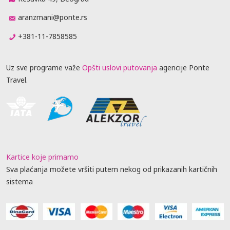
aranzmani@ponte.rs
+381-11-7858585
Uz sve programe važe
Opšti uslovi putovanja
agencije Ponte
Travel.
Kartice koje primamo
Sva plaćanja možete vršiti putem nekog od prikazanih kartičnih
sistema