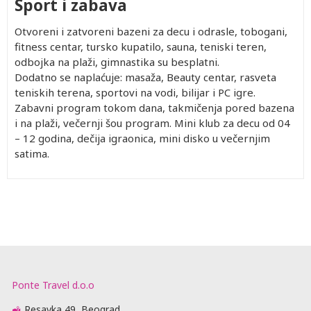
Sport i zabava
402.00
1,012.00
1,142.00
1,932.00
Besplatno
402.00
Besplatno
402.00
402.00
402.00
812.00
892.00
1,382.00
Besplatno
402.00
Besplatno
402.00
402.00
Otvoreni i zatvoreni bazeni za decu i odrasle, tobogani,
402.00
962.00
1,072.00
1,782.00
Besplatno
402.00
Besplatno
402.00
402.00
fitness centar, tursko kupatilo, sauna, teniski teren,
402.00
822.00
892.00
1,402.00
Besplatno
402.00
Besplatno
402.00
402.00
odbojka na plaži, gimnastika su besplatni.
402.00
1,022.00
1,142.00
1,942.00
Besplatno
402.00
Besplatno
402.00
402.00
Dodatno se naplaćuje: masaža, Beauty centar, rasveta
teniskih terena, sportovi na vodi, bilijar i PC igre.
Zabavni program tokom dana, takmičenja pored bazena
i na plaži, večernji šou program. Mini klub za decu od 04
– 12 godina, dečija igraonica, mini disko u večernjim
satima.
Ponte Travel d.o.o
Resavka 49, Beograd