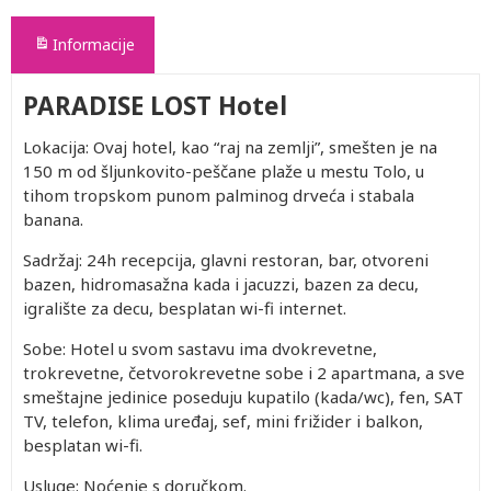
Informacije
PARADISE LOST Hotel
Lokacija: Ovaj hotel, kao “raj na zemlji”, smešten je na
150 m od šljunkovito-peščane plaže u mestu Tolo, u
tihom tropskom punom palminog drveća i stabala
banana.
Sadržaj: 24h recepcija, glavni restoran, bar, otvoreni
bazen, hidromasažna kada i jacuzzi, bazen za decu,
igralište za decu, besplatan wi-fi internet.
Sobe: Hotel u svom sastavu ima dvokrevetne,
trokrevetne, četvorokrevetne sobe i 2 apartmana, a sve
smeštajne jedinice poseduju kupatilo (kada/wc), fen, SAT
TV, telefon, klima uređaj, sef, mini frižider i balkon,
besplatan wi-fi.
Usluge: Noćenje s doručkom.