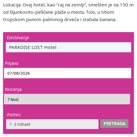
Lokacija: Ovaj hotel, kao “raj na zemlji”, smešten je na 150 m
od šljunkovito-peščane plaže u mestu Tolo, u tihom
tropskom punom palminog drveća i stabala banana.
Destinacije
PARADISE LOST Hotel
Prijava
Noćenja
Putnici
2 Odrasli