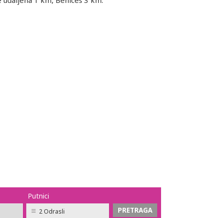
e udaljena 1 km, Benices 3 km.
Putnici
2 Odrasli