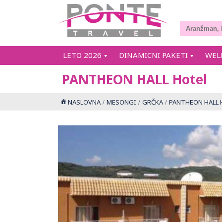
LETO 2026
DINAMICNI PAKETI
WEL
PANTHEON HALL Hotel
NASLOVNA
MESONGI
GRČKA
PANTHEON HALL H