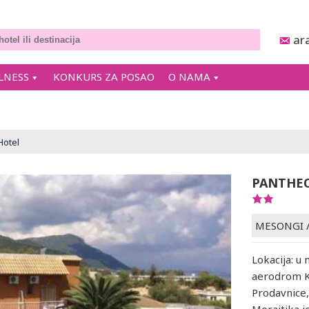
ar
LNESS
KONKURS ZA POSAO
O NAMA
otel
PANTHEO
MESONGI
Lokacija: u
aerodrom K
Prodavnice, 