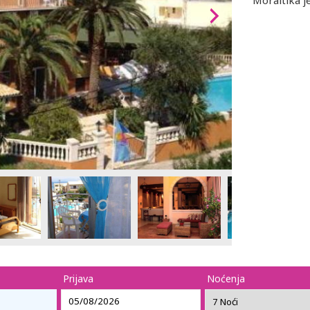
Moraitika j
Prijava
Noćenja