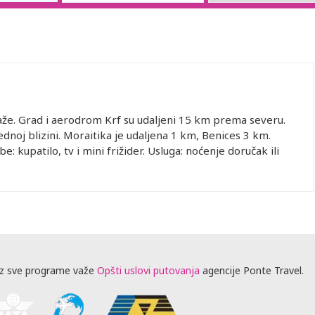
aže. Grad i aerodrom Krf su udaljeni 15 km prema severu.
dnoj blizini. Moraitika je udaljena 1 km, Benices 3 km.
e: kupatilo, tv i mini frižider. Usluga: noćenje doručak ili
z sve programe važe
Opšti uslovi putovanja
agencije Ponte Travel.