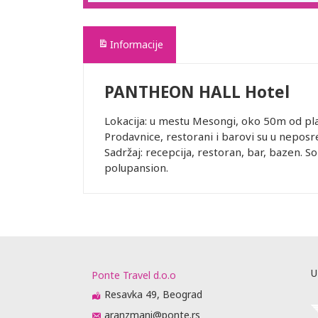
Informacije
PANTHEON HALL Hotel
Lokacija: u mestu Mesongi, oko 50m od pl
Prodavnice, restorani i barovi su u neposre
Sadržaj: recepcija, restoran, bar, bazen. Sob
polupansion.
U
Ponte Travel d.o.o
Resavka 49, Beograd
aranzmani@ponte.rs