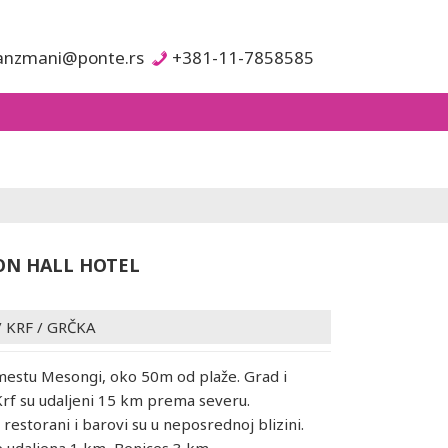
anzmani@ponte.rs
+381-11-7858585
N HALL HOTEL
/
KRF
/
GRČKA
 mestu Mesongi, oko 50m od plaže. Grad i
rf su udaljeni 15 km prema severu.
restorani i barovi su u neposrednoj blizini.