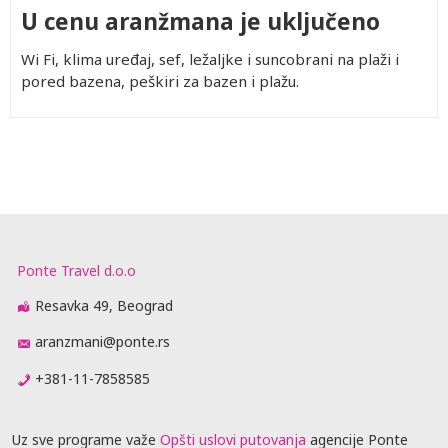
U cenu aranžmana je uključeno
Wi Fi, klima uređaj, sef, ležaljke i suncobrani na plaži i
pored bazena, peškiri za bazen i plažu.
Ponte Travel d.o.o
Resavka 49, Beograd
aranzmani@ponte.rs
+381-11-7858585
Uz sve programe važe
Opšti uslovi putovanja
agencije Ponte