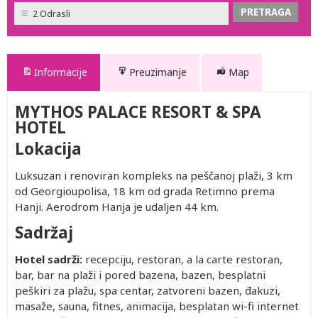
2 Odrasli
Informacije
Preuzimanje
Map
MYTHOS PALACE RESORT & SPA
HOTEL
Lokacija
Luksuzan i renoviran kompleks na peščanoj plaži, 3 km
od Georgioupolisa, 18 km od grada Retimno prema
Hanji. Aerodrom Hanja je udaljen 44 km.
Sadržaj
Hotel sadrži:
recepciju, restoran, a la carte restoran,
bar, bar na plaži i pored bazena, bazen, besplatni
peškiri za plažu, spa centar, zatvoreni bazen, đakuzi,
masaže, sauna, fitnes, animacija, besplatan wi-fi internet