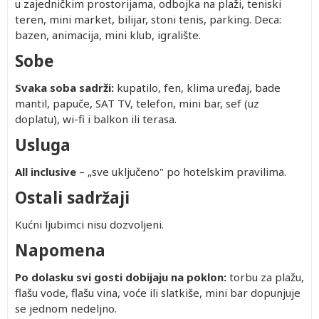
u zajedničkim prostorijama, odbojka na plaži, teniski
teren, mini market, bilijar, stoni tenis, parking. Deca:
bazen, animacija, mini klub, igralište.
Sobe
Svaka soba sadrži:
kupatilo, fen, klima uređaj, bade
mantil, papuče, SAT TV, telefon, mini bar, sef (uz
doplatu), wi-fi i balkon ili terasa.
Usluga
All inclusive
– „sve uključeno" po hotelskim pravilima.
Ostali sadržaji
Kućni ljubimci nisu dozvoljeni.
Napomena
Po dolasku svi gosti dobijaju na poklon:
torbu za plažu,
flašu vode, flašu vina, voće ili slatkiše, mini bar dopunjuje
se jednom nedeljno.