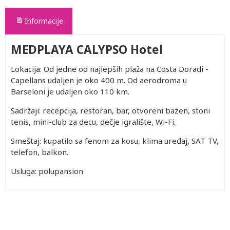
Informacije
MEDPLAYA CALYPSO Hotel
Lokacija: Od jedne od najlepših plaža na Costa Doradi -
Capellans udaljen je oko 400 m. Od aerodroma u
Barseloni je udaljen oko 110 km.
Sadržaji: recepcija, restoran, bar, otvoreni bazen, stoni
tenis, mini-club za decu, dečje igralište, Wi-Fi.
Smeštaj: kupatilo sa fenom za kosu, klima uređaj, SАТ TV,
telefon, balkon.
Usluga: polupansion