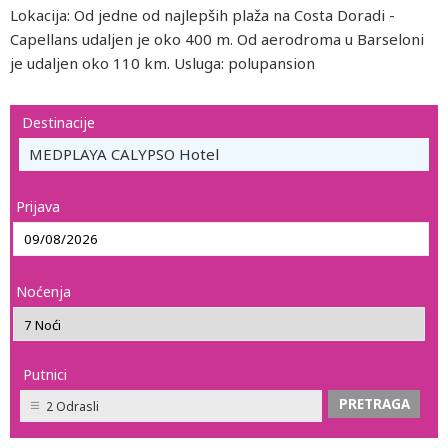
Lokacija: Od jedne od najlepših plaža na Costa Doradi -
Capellans udaljen je oko 400 m. Od aerodroma u Barseloni
je udaljen oko 110 km. Usluga: polupansion
Destinacije
MEDPLAYA CALYPSO Hotel
Prijava
Noćenja
Putnici
2 Odrasli