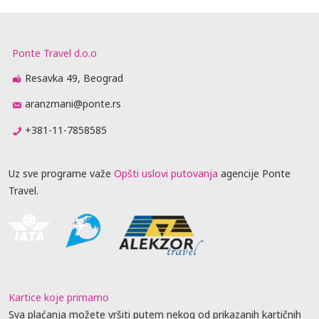
Ponte Travel d.o.o
Resavka 49, Beograd
aranzmani@ponte.rs
+381-11-7858585
Uz sve programe važe
Opšti uslovi putovanja
agencije Ponte
Travel.
Kartice koje primamo
Sva plaćanja možete vršiti putem nekog od prikazanih kartičnih