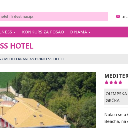
ar
LNESS
KONKURS ZA POSAO
O NAMA
SS HOTEL
A
MEDITERRANEAN PRINCESS HOTEL
MEDITER
OLIMPSKA 
GRČKA
Nalazi se u 
Beacha, na 