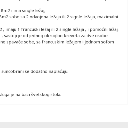
8m2 i ima single ležaj,
2 sobe sa 2 odvojena ležaja ili 2 signle ležaja, maximalni
maju 1 francuski ležaj ili 2 single ležaja , i pomoćni ležaj.
 , sastoji je od jednog okruglog kreveta za dve osobe.
jene spavaće sobe, sa francuskim ležajem i jednom sofom
 i suncobrani se dodatno naplaćuju.
luga je na bazi švetskog stola.