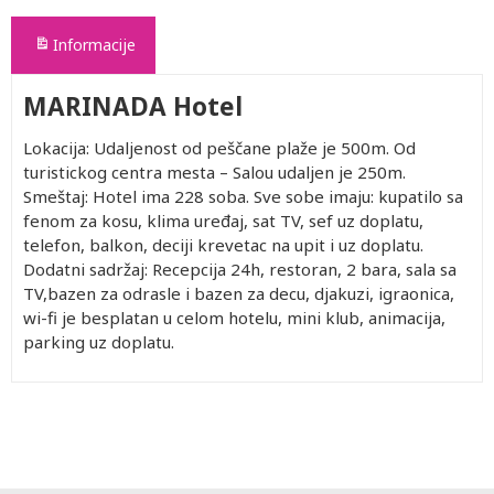
Informacije
MARINADA Hotel
Lokacija: Udaljenost od peščane plaže je 500m. Od
turistickog centra mesta – Salou udaljen je 250m.
Smeštaj: Hotel ima 228 soba. Sve sobe imaju: kupatilo sa
fenom za kosu, klima uređaj, sat TV, sef uz doplatu,
telefon, balkon, deciji krevetac na upit i uz doplatu.
Dodatni sadržaj: Recepcija 24h, restoran, 2 bara, sala sa
TV,bazen za odrasle i bazen za decu, djakuzi, igraonica,
wi-fi je besplatan u celom hotelu, mini klub, animacija,
parking uz doplatu.