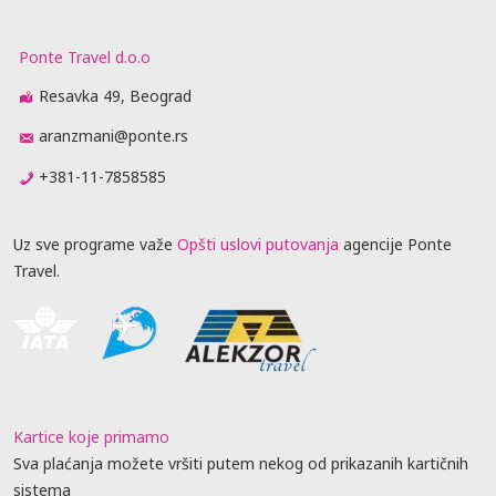
Ponte Travel d.o.o
Resavka 49, Beograd
aranzmani@ponte.rs
+381-11-7858585
Uz sve programe važe
Opšti uslovi putovanja
agencije Ponte
Travel.
Kartice koje primamo
Sva plaćanja možete vršiti putem nekog od prikazanih kartičnih
sistema