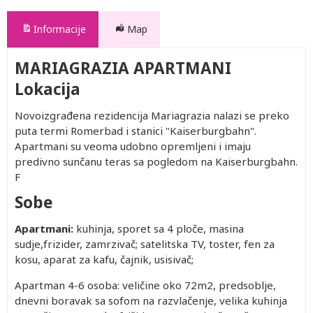
Informacije
Map
MARIAGRAZIA APARTMANI
Lokacija
Novoizgrađena rezidencija Mariagrazia nalazi se preko
puta termi Romerbad i stanici "Kaiserburgbahn".
Apartmani su veoma udobno opremljeni i imaju
predivno sunčanu teras sa pogledom na Kaiserburgbahn.
F
Sobe
Apartmani:
kuhinja, sporet sa 4 ploče, masina
sudje,frizider, zamrzivač; satelitska TV, toster, fen za
kosu, aparat za kafu, čajnik, usisivač;
Apartman 4-6 osoba: veličine oko 72m2, predsoblje,
dnevni boravak sa sofom na razvlačenje, velika kuhinja