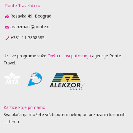
Ponte Travel d.o.o
Resavka 49, Beograd
aranzmani@ponte.rs
+381-11-7858585
Uz sve programe važe
Opšti uslovi putovanja
agencije Ponte
Travel.
Kartice koje primamo
Sva plaćanja možete vršiti putem nekog od prikazanih kartičnih
sistema