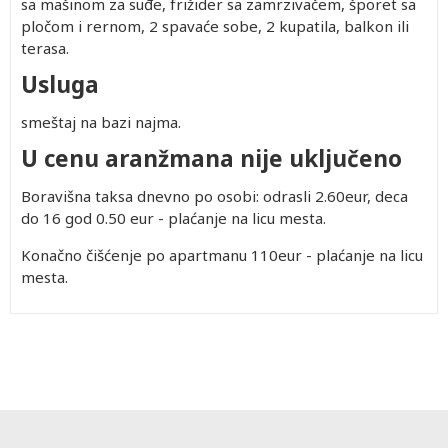
sa mašinom za suđe, frižider sa zamrzivačem, šporet sa
pločom i rernom, 2 spavaće sobe, 2 kupatila, balkon ili
terasa.
Usluga
smeštaj na bazi najma.
U cenu aranžmana nije uključeno
Boravišna taksa dnevno po osobi: odrasli 2.60eur, deca
do 16 god 0.50 eur - plaćanje na licu mesta.
Konačno čišćenje po apartmanu 110eur - plaćanje na licu
mesta.