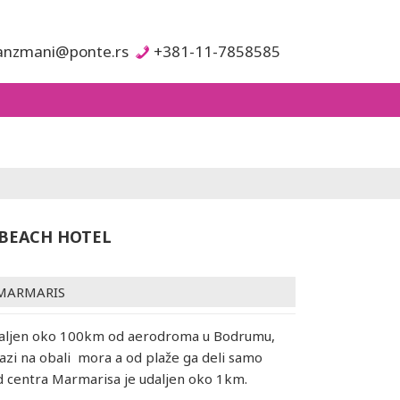
anzmani@ponte.rs
+381-11-7858585
BEACH HOTEL
MARMARIS
udaljen oko 100km od aerodroma u Bodrumu,
lazi na obali mora a od plaže ga deli samo
Od centra Marmarisa je udaljen oko 1km.