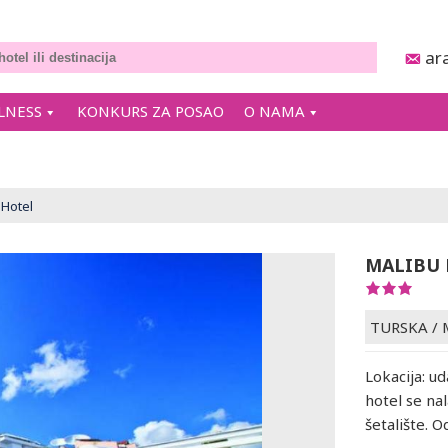
ar
LNESS
KONKURS ZA POSAO
O NAMA
Hotel
MALIBU 
TURSKA
/
Lokacija: 
hotel se na
šetalište. 