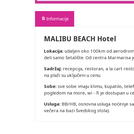
Informacije
MALIBU BEACH Hotel
Lokacija:
udaljen oko 100km od aerodroma 
deli samo šetalište. Od centra Marmarisa 
Sadržaj:
recepcija, restoran, a la cart rest
na plaži su uključeni u cenu.
Sobe:
sve sobe imaju klimu, kupatilo, telef
pogledom na more, wi - fi je dostupan u ce
Usluga:
BB/HB, osnovna usluga noćenje s
večera na bazi švedskog stola).