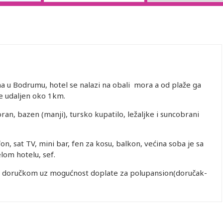
u Bodrumu, hotel se nalazi na obali mora a od plaže ga
je udaljen oko 1km.
oran, bazen (manji), tursko kupatilo, ležaljke i suncobrani
on, sat TV, mini bar, fen za kosu, balkon, većina soba je sa
lom hotelu, sef.
a doručkom uz mogućnost doplate za polupansion(doručak-