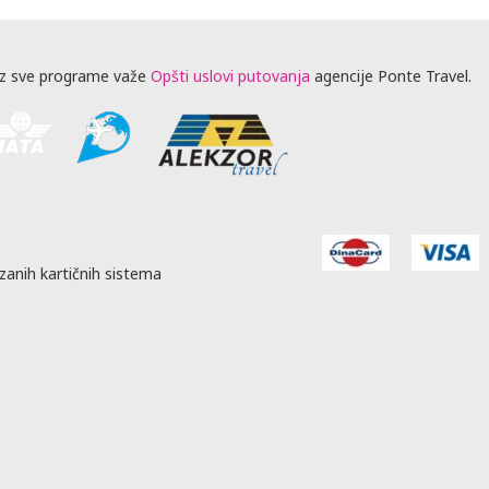
z sve programe važe
Opšti uslovi putovanja
agencije Ponte Travel.
zanih kartičnih sistema