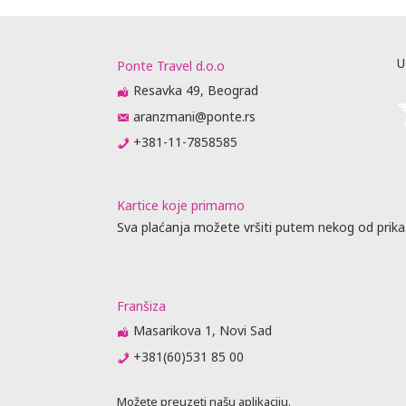
U
Ponte Travel d.o.o
Resavka 49, Beograd
aranzmani@ponte.rs
+381-11-7858585
Kartice koje primamo
Sva plaćanja možete vršiti putem nekog od prika
Franšiza
Masarikova 1, Novi Sad
+381(60)531 85 00
Možete preuzeti našu aplikaciju.