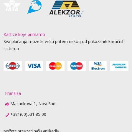
Kartice koje primamo
Sva plaćanja možete vršiti putem nekog od prikazanih kartičnih
sistema
Franšiza
Masarikova 1, Novi Sad
+381(60)531 85 00
Možete preuzeti našu aplikaciju.