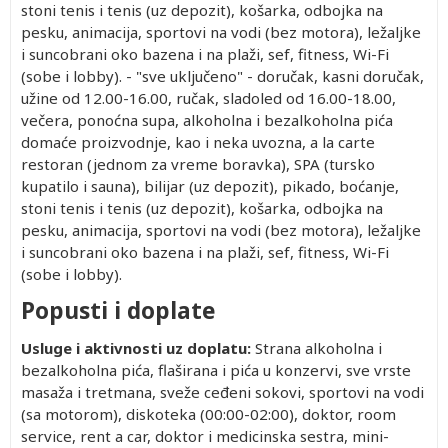
stoni tenis i tenis (uz depozit), košarka, odbojka na
pesku, animacija, sportovi na vodi (bez motora), ležaljke
i suncobrani oko bazena i na plaži, sef, fitness, Wi-Fi
(sobe i lobby). - "sve uključeno" - doručak, kasni doručak,
užine od 12.00-16.00, ručak, sladoled od 16.00-18.00,
večera, ponoćna supa, alkoholna i bezalkoholna pića
domaće proizvodnje, kao i neka uvozna, a la carte
restoran (jednom za vreme boravka), SPA (tursko
kupatilo i sauna), bilijar (uz depozit), pikado, boćanje,
stoni tenis i tenis (uz depozit), košarka, odbojka na
pesku, animacija, sportovi na vodi (bez motora), ležaljke
i suncobrani oko bazena i na plaži, sef, fitness, Wi-Fi
(sobe i lobby).
Popusti i doplate
Usluge i aktivnosti uz doplatu:
Strana alkoholna i
bezalkoholna pića, flaširana i pića u konzervi, sve vrste
masaža i tretmana, sveže ceđeni sokovi, sportovi na vodi
(sa motorom), diskoteka (00:00-02:00), doktor, room
service, rent a car, doktor i medicinska sestra, mini-