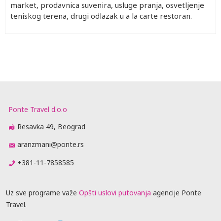
market, prodavnica suvenira, usluge pranja, osvetljenje
teniskog terena, drugi odlazak u a la carte restoran.
Ponte Travel d.o.o
Resavka 49, Beograd
aranzmani@ponte.rs
+381-11-7858585
Uz sve programe važe
Opšti uslovi putovanja
agencije Ponte
Travel.