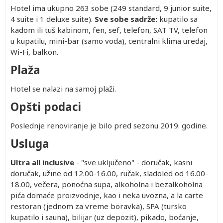
Hotel ima ukupno 263 sobe (249 standard, 9 junior suite,
4 suite i 1 deluxe suite).
Sve sobe sadrže:
kupatilo sa
kadom ili tuš kabinom, fen, sef, telefon, SAT TV, telefon
u kupatilu, mini-bar (samo voda), centralni klima uređaj,
Wi-Fi, balkon.
Plaža
Hotel se nalazi na samoj plaži.
Opšti podaci
Poslednje renoviranje je bilo pred sezonu 2019. godine.
Usluga
Ultra all inclusive
- "sve uključeno" - doručak, kasni
doručak, užine od 12.00-16.00, ručak, sladoled od 16.00-
18.00, večera, ponoćna supa, alkoholna i bezalkoholna
pića domaće proizvodnje, kao i neka uvozna, a la carte
restoran (jednom za vreme boravka), SPA (tursko
kupatilo i sauna), bilijar (uz depozit), pikado, boćanje,