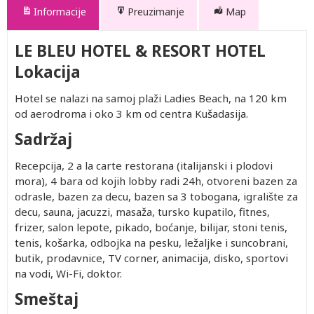
Informacije
Preuzimanje
Map
LE BLEU HOTEL & RESORT HOTEL
Lokacija
Hotel se nalazi na samoj plaži Ladies Beach, na 120 km
od aerodroma i oko 3 km od centra Kušadasija.
Sadržaj
Recepcija, 2 a la carte restorana (italijanski i plodovi
mora), 4 bara od kojih lobby radi 24h, otvoreni bazen za
odrasle, bazen za decu, bazen sa 3 tobogana, igralište za
decu, sauna, jacuzzi, masaža, tursko kupatilo, fitnes,
frizer, salon lepote, pikado, boćanje, bilijar, stoni tenis,
tenis, košarka, odbojka na pesku, ležaljke i suncobrani,
butik, prodavnice, TV corner, animacija, disko, sportovi
na vodi, Wi-Fi, doktor.
Smeštaj