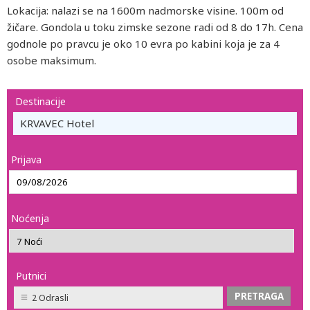
Lokacija: nalazi se na 1600m nadmorske visine. 100m od
žičare. Gondola u toku zimske sezone radi od 8 do 17h. Cena
godnole po pravcu je oko 10 evra po kabini koja je za 4
osobe maksimum.
Destinacije
KRVAVEC Hotel
Prijava
Noćenja
Putnici
2 Odrasli