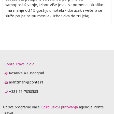
samoposluživanje, izbor više jela). Napomena: Ukoliko
ima manje od 15 gostiju u hotelu - doručak i večera se
služe po principu menija ( izbor dva do tri jela).
Ponte Travel d.o.o
Resavka 49, Beograd
aranzmani@ponte.rs
+381-11-7858585
Uz sve programe važe
Opšti uslovi putovanja
agencije Ponte
Travel.