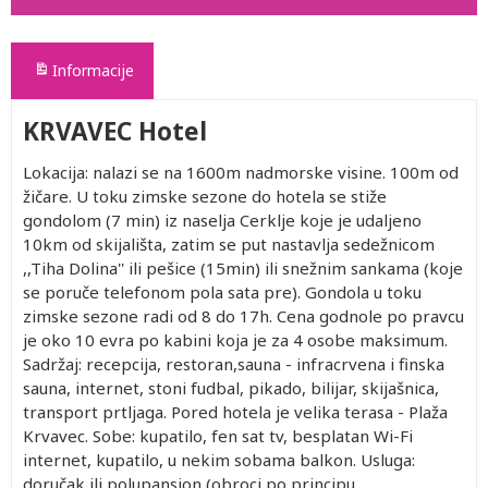
Informacije
KRVAVEC Hotel
Lokacija: nalazi se na 1600m nadmorske visine. 100m od
žičare. U toku zimske sezone do hotela se stiže
gondolom (7 min) iz naselja Cerklje koje je udaljeno
10km od skijališta, zatim se put nastavlja sedežnicom
,,Tiha Dolina'' ili pešice (15min) ili snežnim sankama (koje
se poruče telefonom pola sata pre). Gondola u toku
zimske sezone radi od 8 do 17h. Cena godnole po pravcu
je oko 10 evra po kabini koja je za 4 osobe maksimum.
Sadržaj: recepcija, restoran,sauna - infracrvena i finska
sauna, internet, stoni fudbal, pikado, bilijar, skijašnica,
transport prtljaga. Pored hotela je velika terasa - Plaža
Krvavec. Sobe: kupatilo, fen sat tv, besplatan Wi-Fi
internet, kupatilo, u nekim sobama balkon. Usluga:
doručak ili polupansion (obroci po principu