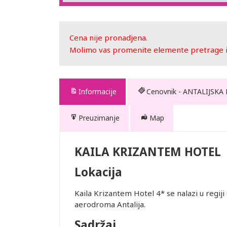
Cena nije pronadjena.
Molimo vas promenite elemente pretrage ili
Informacije
Cenovnik - ANTALIJSKA
Preuzimanje
Map
EL
KAILA KRIZANTEM HOTEL
Lokacija
Kaila Krizantem Hotel 4* se nalazi u regij
aerodroma Antalija.
te. Prevoz
Sadržaj
 usluge