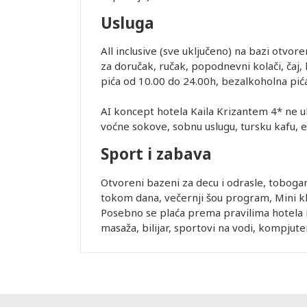
 DANA PRED
Usluga
SMEŠTAJ U
REMENA
All inclusive (sve uključeno) na bazi otvor
za doručak, ručak, popodnevni kolači, čaj
pića od 10.00 do 24.00h, bezalkoholna pića 
uštaju
AI koncept hotela Kaila Krizantem 4* ne ukl
recepciji
voćne sokove, sobnu uslugu, tursku kafu, en
lobiju, ali
Sport i zabava
ućnosti da
ugu
ovornost i ne
Otvoreni bazeni za decu i odrasle, tobogan
nkciji usled
tokom dana, večernji šou program, Mini klu
rane služe
Posebno se plaća prema pravilima hotela K
og broja
masaža, bilijar, sportovi na vodi, kompjute
rogo je
olimo Vas da
 KREVET: U
rasklapanje,
eđaja zavisi