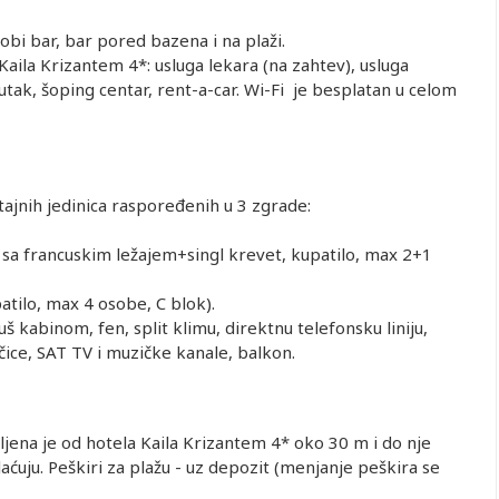
obi bar, bar pored bazena i na plaži.
aila Krizantem 4*: usluga lekara (na zahtev), usluga
kutak, šoping centar, rent-a-car. Wi-Fi je besplatan u celom
jnih jedinica raspoređenih u 3 zgrade:
sa francuskim ležajem+singl krevet, kupatilo, max 2+1
tilo, max 4 osobe, C blok).
uš kabinom, fen, split klimu, direktnu telefonsku liniju,
čice, SAT TV i muzičke kanale, balkon.
aljena je od hotela Kaila Krizantem 4* oko 30 m i do nje
laćuju. Peškiri za plažu - uz depozit (menjanje peškira se