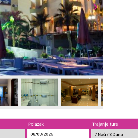
Polazak
Trajanje ture