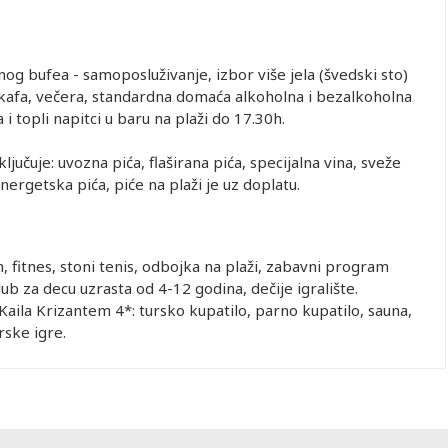
enog bufea - samoposluživanje, izbor više jela (švedski sto)
, kafa, večera, standardna domaća alkoholna i bezalkoholna
i topli napitci u baru na plaži do 17.30h.
jučuje: uvozna pića, flaširana pića, specijalna vina, sveže
ergetska pića, piće na plaži je uz doplatu.
, fitnes, stoni tenis, odbojka na plaži, zabavni program
b za decu uzrasta od 4-12 godina, dečije igralište.
aila Krizantem 4*: tursko kupatilo, parno kupatilo, sauna,
rske igre.