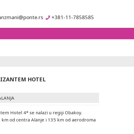
anzmani@ponte.rs
+381-11-7858585
RIZANTEM HOTEL
ALANJA
ntem Hotel 4* se nalazi u regiji Obakoy.
2 km od centra Alanje i 135 km od aerodroma