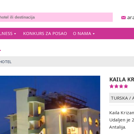
ar
LNESS
KONKURS ZA POSAO
O NAMA
L
 HOTEL
KAILA K
TURSKA
/
Kaila Kriza
Udaljen je 
Antalija.