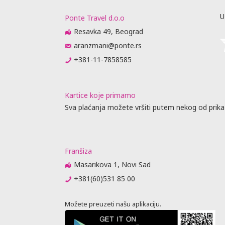
aj.
U
Ponte Travel d.o.o
rasporedu
ta ili
Resavka 49, Beograd
prisustvo).
aranzmani@ponte.rs
me obaveste
+381-11-7858585
da
 biti
raćajna
Kartice koje primamo
dino ovlašćen
Sva plaćanja možete vršiti putem nekog od prika
obijanja
Franšiza
Masarikova 1, Novi Sad
vnik
+381(60)531 85 00
u agencije
je, predaju
jenja (
Možete preuzeti našu aplikaciju.
 nije stigao
 se otkazne