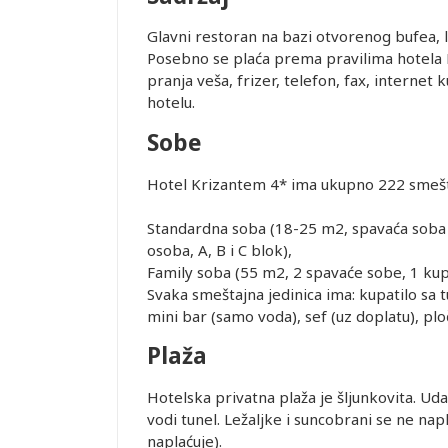
Glavni restoran na bazi otvorenog bufea, l
Posebno se plaća prema pravilima hotela K
pranja veša, frizer, telefon, fax, internet 
hotelu.
je i pasoška
Sobe
ovanja
Hotel Krizantem 4* ima ukupno 222 smešta
Standardna soba (18-25 m2, spavaća soba 
ice dostupne
osoba, A, B i C blok),
alidni u
Family soba (55 m2, 2 spavaće sobe, 1 kupa
Svaka smeštajna jedinica ima: kupatilo sa t
mini bar (samo voda), sef (uz doplatu), plo
ednjem kursu
Leaflet
ur-ima i
Plaža
or zadržava
Hotelska privatna plaža je šljunkovita. Ud
vodi tunel. Ležaljke i suncobrani se ne nap
STRANE
naplaćuje).