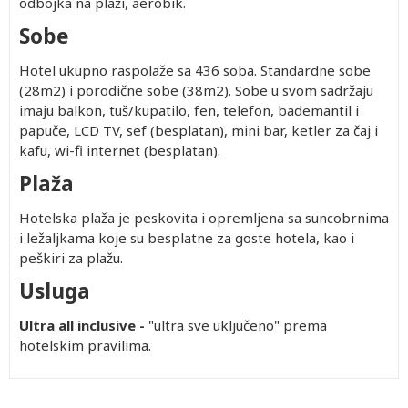
odbojka na plaži, aerobik.
Sobe
Hotel ukupno raspolaže sa 436 soba. Standardne sobe
(28m2) i porodične sobe (38m2). Sobe u svom sadržaju
imaju balkon, tuš/kupatilo, fen, telefon, bademantil i
papuče, LCD TV, sef (besplatan), mini bar, ketler za čaj i
kafu, wi-fi internet (besplatan).
Plaža
Hotelska plaža je peskovita i opremljena sa suncobrnima
i ležaljkama koje su besplatne za goste hotela, kao i
peškiri za plažu.
Usluga
Ultra all inclusive -
"ultra sve uključeno" prema
hotelskim pravilima.