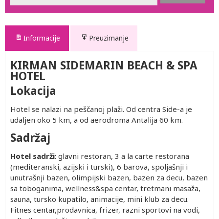
Informacije
Preuzimanje
KIRMAN SIDEMARIN BEACH & SPA
HOTEL
Lokacija
Hotel se nalazi na peščanoj plaži. Od centra Side-a je
udaljen oko 5 km, a od aerodroma Antalija 60 km.
Sadržaj
Hotel sadrži
: glavni restoran, 3 a la carte restorana
(mediteranski, azijski i turski), 6 barova, spoljašnji i
unutrašnji bazen, olimpijski bazen, bazen za decu, bazen
sa toboganima, wellness&spa centar, tretmani masaža,
sauna, tursko kupatilo, animacije, mini klub za decu.
Fitnes centar,prodavnica, frizer, razni sportovi na vodi,