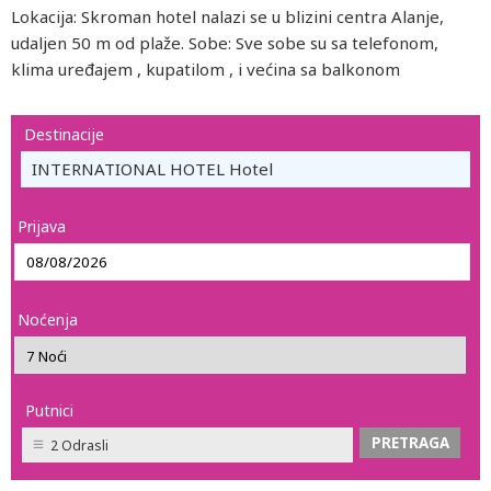
Lokacija: Skroman hotel nalazi se u blizini centra Alanje,
udaljen 50 m od plaže. Sobe: Sve sobe su sa telefonom,
klima uređajem , kupatilom , i većina sa balkonom
Destinacije
INTERNATIONAL HOTEL Hotel
Prijava
Noćenja
Putnici
2 Odrasli