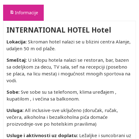
Informacije
INTERNATIONAL HOTEL Hotel
Lokacija:
Skroman hotel nalazi se u blizini centra Alanje,
udaljen 50 m od plaže.
Smeštaj:
U sklopu hotela nalazi se restoran, bar, bazen
sa odeljkom za decu, TV sala, sef na recepciji (posebno
se placa, na licu mesta) i mogućnost mnogih sportova na
vodi.
Sobe:
Sve sobe su sa telefonom, klima uređajem ,
kupatilom , i većina sa balkonom.
Usluga:
All inclusive-sve uključeno (doručak, ručak,
večera, alkoholna i bezalkoholna pića domaće
proizvodnje-sve po hotelskim pravilima)
Usluge i aktivnosti uz doplatu:
Ležaljke i suncobrani uz