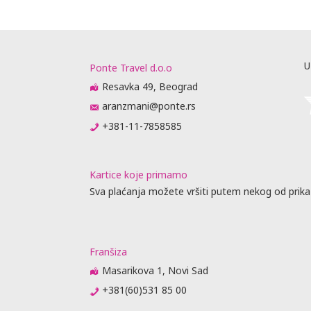
SMEŠTAJ U
REMENA
U
Ponte Travel d.o.o
Resavka 49, Beograd
uštaju
aranzmani@ponte.rs
recepciji
+381-11-7858585
lobiju, ali
 garantuje
nja Wi-Fi
Kartice koje primamo
 uticati.
Sva plaćanja možete vršiti putem nekog od prika
objektivnih
po principu
iju,
 zabranjeno
Franšiza
 prilikom
 U najvećem
Masarikova 1, Novi Sad
je, što može
+381(60)531 85 00
si od