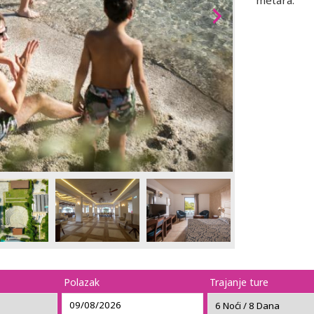
metara.
Polazak
Trajanje ture