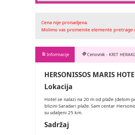
Cena nije pronadjena.
Molimo vas promenite elemente pretrage ili
Informacije
Cenovnik - KRIT HERAK
EL
HERSONISSOS MARIS HOTE
Lokacija
Hotel se nalazi na 20 m od plaže (delom 
blizini Saradari plaže. Sam centar Hersoni
edviđenom za
su udaljeni 25 km.
. Transfer
Sadržaj