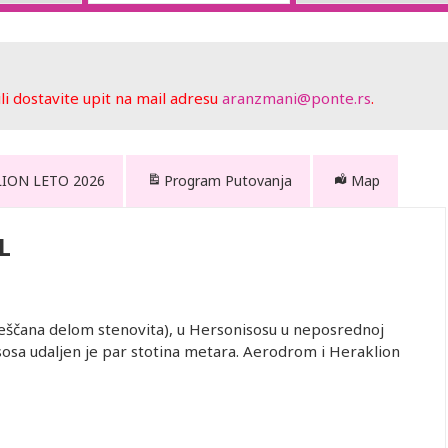
 dostavite upit na mail adresu
aranzmani@ponte.rs
.
LION LETO 2026
Program Putovanja
Map
L
peščana delom stenovita), u Hersonisosu u neposrednoj
sosa udaljen je par stotina metara. Aerodrom i Heraklion