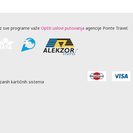
z sve programe važe
Opšti uslovi putovanja
agencije Ponte Travel.
zanih kartičnih sistema