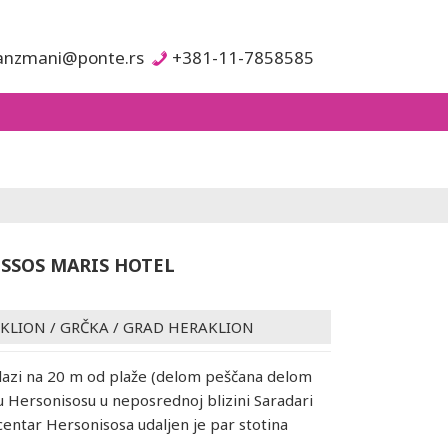
anzmani@ponte.rs
+381-11-7858585
SSOS MARIS HOTEL
AKLION
/
GRČKA
/
GRAD HERAKLION
lazi na 20 m od plaže (delom peščana delom
 u Hersonisosu u neposrednoj blizini Saradari
centar Hersonisosa udaljen je par stotina