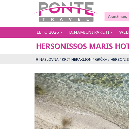
LETO 2026
DINAMICNI PAKETI
WEL
HERSONISSOS MARIS HO
NASLOVNA
KRIT HERAKLION
GRČKA
HERSONIS