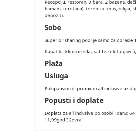
Recepciju, restoran, 3 bara, 2 bazena, deči
tnera i
hamam, teretana), teren za tenis, bilijar, s
depozit).
erodroma u
Sobe
Q4834 do
Superior sharing pool je samo za odrasle 
ovanja
Kupatilo, klima uređaj, sat tv, telefon, wi f
Plaža
ice dostupne
Usluga
alidni u
Leaflet
Polupansion ili premium all inclusive uz do
ednjem kursu
Popusti i doplate
ur-ima i
or zadržava
Doplata za all inclusive po osobi i danu: 64
11,99god 32evra.
STRANE
 DANA PRED