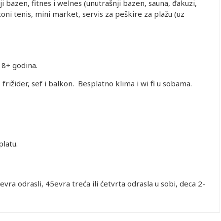
ji bazen, fitnes i welnes (unutrašnji bazen, sauna, đakuzi,
toni tenis, mini market, servis za peškire za plažu (uz
18+ godina.
i, frižider, sef i balkon. Besplatno klima i wi fi u sobama.
platu.
 evra odrasli, 45evra treća ili ćetvrta odrasla u sobi, deca 2-