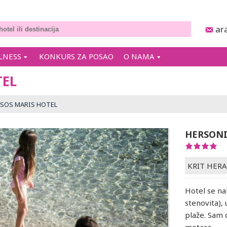
ar
LNESS
KONKURS ZA POSAO
O NAMA
TEL
SOS MARIS HOTEL
HERSONI
KRIT HER
Hotel se na
stenovita),
plaže. Sam 