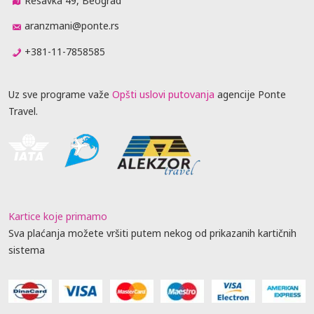
Resavka 49, Beograd
aranzmani@ponte.rs
+381-11-7858585
Uz sve programe važe
Opšti uslovi putovanja
agencije Ponte
Travel.
Kartice koje primamo
Sva plaćanja možete vršiti putem nekog od prikazanih kartičnih
sistema