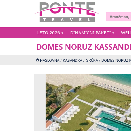
LETO 2026
DINAMICNI PAKETI
WEL
DOMES NORUZ KASSANDR
NASLOVNA
KASANDRA
GRČKA
DOMES NORUZ K