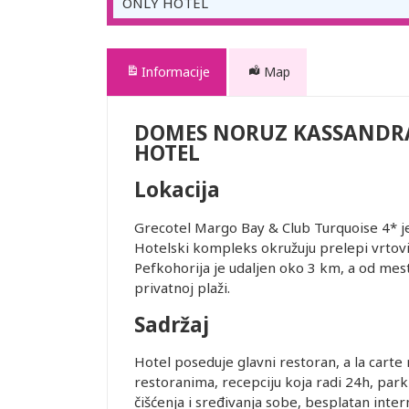
ONLY HOTEL
Informacije
Map
DOMES NORUZ KASSANDRA
HOTEL
Lokacija
Grecotel Margo Bay & Club Turquoise 4* je
Hotelski kompleks okružuju prelepi vrtovi 
Pefkohorija je udaljen oko 3 km, a od mes
privatnoj plaži.
Sadržaj
Hotel poseduje glavni restoran, a la carte 
restoranima, recepciju koja radi 24h, park
čišćenja i sređivanja sobe, besplatan inte