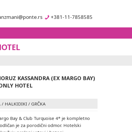
anzmani@ponte.rs
+381-11-7858585
HOTEL
ORUZ KASSANDRA (EX MARGO BAY)
ONLY HOTEL
A
/
HALKIDIKI
/
GRČKA
argo Bay & Club Turquoise 4* je kompletno
 odličan je za porodični odmor. Hotelski