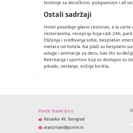
Noćenje sa doručkom, polupansion i all inc
Ostali sadržaji
Hotel poseduje glavni restoran, a la carte 
restoranima, recepciju koja radi 24h, park
čišćenja i sređivanja sobe, besplatan inte
metara od hotela. Na plaži su besplatni sun
usluge i animacije za decu, kao što su dečij
Rekreacija i sportovi koji su dostupni su st
pikado, veslanje, vožnja bicikla.
U
Ponte Travel d.o.o
Resavka 49, Beograd
aranzmani@ponte.rs