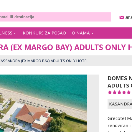
ar
LNESS
KONKURS ZA POSAO
O NAMA
A (EX MARGO BAY) ADULTS ONLY 
ASSANDRA (EX MARGO BAY) ADULTS ONLY HOTEL
DOMES N
ADULTS 
KASANDR
Grecotel M
renoviran i