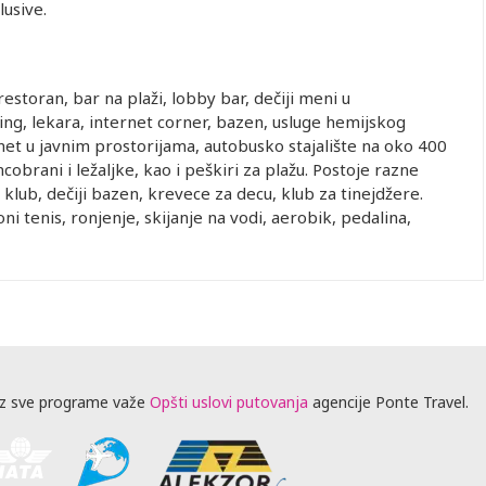
lusive.
restoran, bar na plaži, lobby bar, dečiji meni u
ing, lekara, internet corner, bazen, usluge hemijskog
rnet u javnim prostorijama, autobusko stajalište na oko 400
cobrani i ležaljke, kao i peškiri za plažu. Postoje razne
i klub, dečiji bazen, krevece za decu, klub za tinejdžere.
oni tenis, ronjenje, skijanje na vodi, aerobik, pedalina,
z sve programe važe
Opšti uslovi putovanja
agencije Ponte Travel.