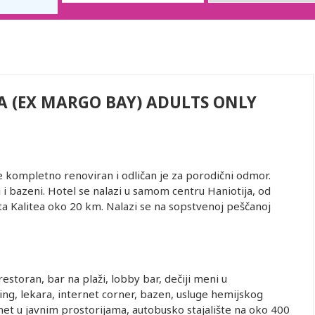
 (EX MARGO BAY) ADULTS ONLY
 kompletno renoviran i odličan je za porodični odmor.
i bazeni. Hotel se nalazi u samom centru Haniotija, od
ta Kalitea oko 20 km. Nalazi se na sopstvenoj peščanoj
restoran, bar na plaži, lobby bar, dečiji meni u
ing, lekara, internet corner, bazen, usluge hemijskog
rnet u javnim prostorijama, autobusko stajalište na oko 400