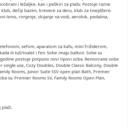
cobrani i ležaljke, kao i peškiri za plažu. Postoje razne
i klub, dečiji bazen, krevece za decu, klub za tinejdžere.
oni tenis, ronjenje, skijanje na vodi, aerobik, pedalina,
lefonom, sefom, aparatom za kafu, mini frižiderom,
kada ili tuš/toalet i fen. Sobe imaju balkon. Sobe su
.godine postoje potpuno novi tipovi soba. Renovirane sobe
 single use, Cozy Doubles, Double Classic Balcony, Double
Family Rooms, Junior Suite SSV open plan Bath, Premier
 soba su: Premier Rooms SV, Family Rooms Open Plan,
.
plaži.