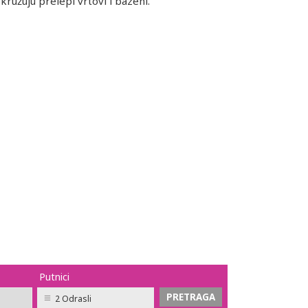
ružuju prelepi vrtovi i bazeni.
Putnici
2 Odrasli