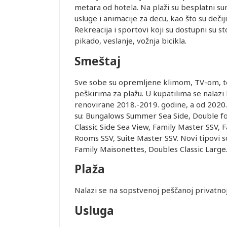
metara od hotela. Na plaži su besplatni sun
usluge i animacije za decu, kao što su dečij
Rekreacija i sportovi koji su dostupni su st
pikado, veslanje, vožnja bicikla.
Smeštaj
Sve sobe su opremljene klimom, TV-om, te
Leaflet
peškirima za plažu. U kupatilima se nalazi 
renovirane 2018.-2019. godine, a od 2020
su: Bungalows Summer Sea Side, Double for
Classic Side Sea View, Family Master SSV, 
Rooms SSV, Suite Master SSV. Novi tipovi
Family Maisonettes, Doubles Classic Large
Plaža
Nalazi se na sopstvenoj peščanoj privatnoj 
Usluga