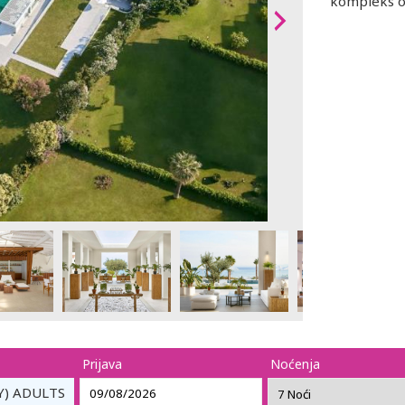
kompleks ok
Prijava
Noćenja
Y) ADULTS