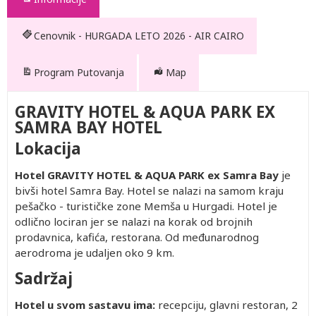
Cenovnik - HURGADA LETO 2026 - AIR CAIRO
Program Putovanja
Map
GRAVITY HOTEL & AQUA PARK EX
SAMRA BAY HOTEL
Lokacija
Hotel GRAVITY HOTEL & AQUA PARK ex Samra Bay
je
bivši hotel Samra Bay. Hotel se nalazi na samom kraju
pešačko - turističke zone Memša u Hurgadi. Hotel je
odlično lociran jer se nalazi na korak od brojnih
prodavnica, kafića, restorana. Od međunarodnog
aerodroma je udaljen oko 9 km.
Drugo
Drugo
Drugo
Drugo
Drugo
Single
Prvo
Prvo
Prvo
Sadržaj
dete 2-
dete 7-
dete 2-
dete 7-
dete 7-
dete 0-
dete 2-
dete 7-
6.99
12.99
6.99
12.99
12.99
1.99
6.99
12.99
Hotel u svom sastavu ima:
recepciju, glavni restoran, 2
god.
god.
god.
god.
god.
god.
god.
god.