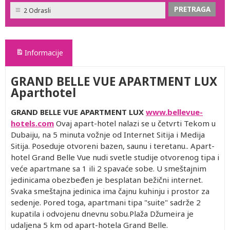
2 Odrasli
Informacije
GRAND BELLE VUE APARTMENT LUX
Aparthotel
GRAND BELLE VUE APARTMENT
LUX
www.bellevue-
hotels.com
Ovaj apart-hotel nalazi se u četvrti Tekom u
Dubaiju, na 5 minuta vožnje od Internet Sitija i Medija
Sitija. Poseduje otvoreni bazen, saunu i teretanu.. Apart-
hotel Grand Belle Vue nudi svetle studije otvorenog tipa i
veće apartmane sa 1 ili 2 spavaće sobe. U smeštajnim
jedinicama obezbeđen je besplatan bežični internet.
Svaka smeštajna jedinica ima čajnu kuhinju i prostor za
sedenje. Pored toga, apartmani tipa "suite" sadrže 2
kupatila i odvojenu dnevnu sobu.Plaža Džumeira je
udaljena 5 km od apart-hotela Grand Belle.