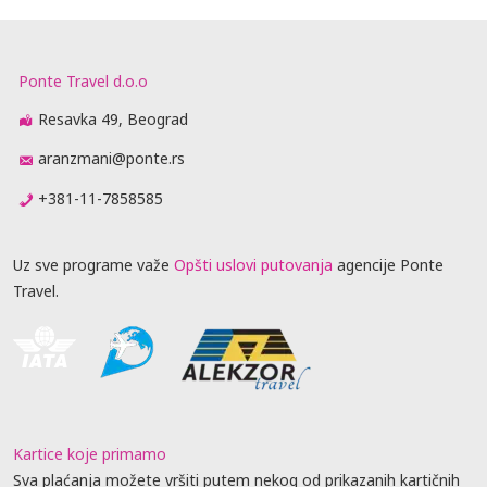
Ponte Travel d.o.o
Resavka 49, Beograd
aranzmani@ponte.rs
+381-11-7858585
Uz sve programe važe
Opšti uslovi putovanja
agencije Ponte
Travel.
Kartice koje primamo
Sva plaćanja možete vršiti putem nekog od prikazanih kartičnih