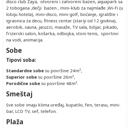
disco club Zaya, otvoreni i zatvoreni bazen, aquapark sa
2 tobogana ,dečji bazen , mini-klub za najmlađe ,Wi-Fi (u
lobiju hotela), mini-disco, mini-golf, boćanje, igralište i
igraonica za decu, fitness centar (stariji od 12 godina),
aerobik, sauna, jacuzzi, masaže, TV sala, bilijar, pikado,
frizerski salon, košarka, odbojka, stoni tenis, sportovi
na vodi, animacija.
Sobe
Tipovi soba:
Standardne sobe
su površine 24m²,
Superior sobe
su površine 26m²,
Porodične sobe
su površine 48m².
Smeštaj
Sve sobe imaju klima uređaj, kupatilo, fen, terasu, mini-
bar, LCD TV, sef, telefon.
Plaža