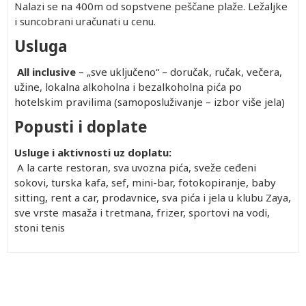
Nalazi se na 400m od sopstvene peščane plaže. Ležaljke
i suncobrani uračunati u cenu.
Usluga
All inclusive
– „sve uključeno“ – doručak, ručak, večera,
užine, lokalna alkoholna i bezalkoholna pića po
hotelskim pravilima (samoposluživanje – izbor više jela)
Popusti i doplate
Usluge i aktivnosti uz doplatu:
A la carte restoran, sva uvozna pića, sveže ceđeni
sokovi, turska kafa, sef, mini-bar, fotokopiranje, baby
sitting, rent a car, prodavnice, sva pića i jela u klubu Zaya,
sve vrste masaža i tretmana, frizer, sportovi na vodi,
stoni tenis