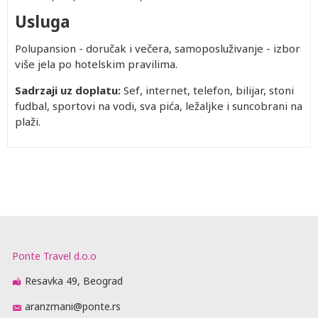
Usluga
Polupansion - doručak i večera, samoposluživanje - izbor
više jela po hotelskim pravilima.
Sadrzaji uz doplatu:
Sef, internet, telefon, bilijar, stoni
fudbal, sportovi na vodi, sva pića, ležaljke i suncobrani na
plaži.
Ponte Travel d.o.o
Resavka 49, Beograd
aranzmani@ponte.rs