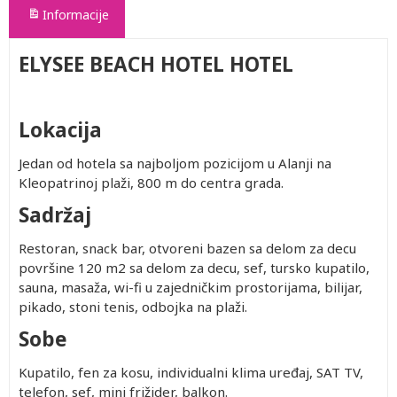
Informacije
ELYSEE BEACH HOTEL HOTEL
Lokacija
Jedan od hotela sa najboljom pozicijom u Alanji na
Kleopatrinoj plaži, 800 m do centra grada.
Sadržaj
Restoran, snack bar, otvoreni bazen sa delom za decu
površine 120 m2 sa delom za decu, sef, tursko kupatilo,
sauna, masaža, wi-fi u zajedničkim prostorijama, bilijar,
pikado, stoni tenis, odbojka na plaži.
Sobe
Kupatilo, fen za kosu, individualni klima uređaj, SAT TV,
telefon, sef, mini frižider, balkon.