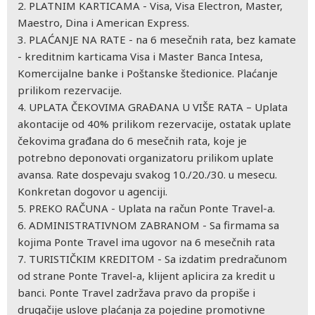
2. PLATNIM KARTICAMA - Visa, Visa Electron, Master,
Maestro, Dina i American Express.
3. PLAĆANJE NA RATE - na 6 mesečnih rata, bez kamate
- kreditnim karticama Visa i Master Banca Intesa,
Komercijalne banke i Poštanske štedionice. Plaćanje
prilikom rezervacije.
4. UPLATA ČEKOVIMA GRAĐANA U VIŠE RATA – Uplata
akontacije od 40% prilikom rezervacije, ostatak uplate
čekovima građana do 6 mesečnih rata, koje je
potrebno deponovati organizatoru prilikom uplate
avansa. Rate dospevaju svakog 10./20./30. u mesecu.
Konkretan dogovor u agenciji.
5. PREKO RAČUNA - Uplata na račun Ponte Travel-a.
6. ADMINISTRATIVNOM ZABRANOM - Sa firmama sa
kojima Ponte Travel ima ugovor na 6 mesečnih rata
7. TURISTIČKIM KREDITOM - Sa izdatim predračunom
od strane Ponte Travel-a, klijent aplicira za kredit u
banci. Ponte Travel zadržava pravo da propiše i
drugačije uslove plaćanja za pojedine promotivne