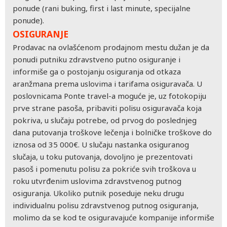
ponude (rani buking, first i last minute, specijalne
ponude).
OSIGURANJE
Prodavac na ovlašćenom prodajnom mestu dužan je da
ponudi putniku zdravstveno putno osiguranje i
informiše ga o postojanju osiguranja od otkaza
aranžmana prema uslovima i tarifama osiguravača. U
poslovnicama Ponte travel-a moguće je, uz fotokopiju
prve strane pasoša, pribaviti polisu osiguravača koja
pokriva, u slučaju potrebe, od prvog do poslednjeg
dana putovanja troškove lečenja i bolničke troškove do
iznosa od 35 000€. U slučaju nastanka osiguranog
slučaja, u toku putovanja, dovoljno je prezentovati
pasoš i pomenutu polisu za pokriće svih troškova u
roku utvrđenim uslovima zdravstvenog putnog
osiguranja. Ukoliko putnik poseduje neku drugu
individualnu polisu zdravstvenog putnog osiguranja,
molimo da se kod te osiguravajuće kompanije informiše