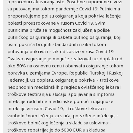
o proceduri aktiviranja iste. Posebne napomene u vezi
sa putovanjima tokom pandemije Covid 19: Putnicima
preporučujemo polisu osiguranja koja pokriva lečenje
bolesti prouzrokovane virusom Covid 19. Svim
putnicima pruža se mogućnost zaključenja polise
putničkog osiguranja ili paketa putnog osiguranja, koji
osim pokrića brojnih standardnih rizika tokom
putovanja pokriva i rizik od zaraze virusa Covid 19.
Ovakvo osiguranje je moguće realizovati uz doplatu od
oko 50% na osnovnu cenu i obuhvata osiguranje tokom
boravka u zemljama Evrope, Republici Turskoj i Ruskoj
Federaciji. Uz doplatu, osiguranje pokriva: - troškove
neophodnih medicinskih pregleda ovlašćenog lekara i
troškove testiranja u slučaju ispoljavanja simptoma
infekcije radi hitne medicinske pomoći i dijagnoze
infekcije virusom Covid 19; - troškove lekova u
vanbolničnom lečenju za slučaj potvrđene infekcije; -
troškove bolničkog lečenja u skladu sa uslovima; -
troškove repatrijacije do 5000 EUR u skladu sa