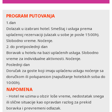
PROGRAM PUTOVANJA
1.dan
Dolazak u izabrani hotel. Smeštaj i usluga prema
uplaćenoj rezervaciji (ulazak u sobe je posle 15:00h).
Slobodno vreme. Noćenje.
2. do pretposlednji dan
Boravak u hotelu na bazi uplaćenih usluga. Slobodno
vreme za individualne aktivnosti. Noćenje.
Poslednji dan
Doručak za goste koji imaju uplaćenu uslugu noćenje sa
doručkom ili polupansion (napuštanje hotelskih soba do
10:00h).
NAPOMENA
- Hotel ne uzima u obzir loše vreme, nedostatak snega
ili slične situacije kao opravdan razlog za prekid
boravka i prevremeni odlazak.