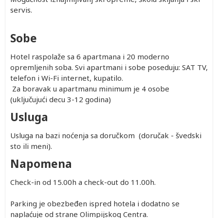
servis.
Sobe
Hotel raspolaže sa 6 apartmana i 20 moderno
opremljenih soba. Svi apartmani i sobe poseduju: SAT TV,
telefon i Wi-Fi internet, kupatilo.
Za boravak u apartmanu minimum je 4 osobe
(uključujući decu 3-12 godina)
Usluga
Usluga na bazi noćenja sa doručkom (doručak - švedski
sto ili meni).
Napomena
Check-in od 15.00h a check-out do 11.00h.
Parking je obezbeđen ispred hotela i dodatno se
naplaćuje od strane Olimpijskog Centra.