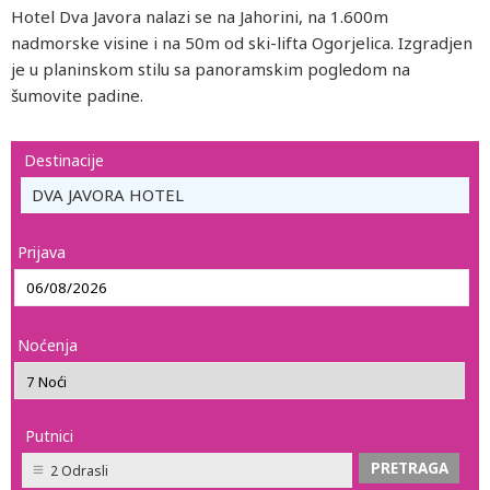
Hotel Dva Javora nalazi se na Jahorini, na 1.600m
nadmorske visine i na 50m od ski-lifta Ogorjelica. Izgradjen
je u planinskom stilu sa panoramskim pogledom na
šumovite padine.
Destinacije
DVA JAVORA HOTEL
Prijava
Noćenja
Putnici
2 Odrasli