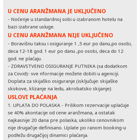
U CENU ARANŽMANA JE UKLJUČENO
- Noćenje u standardnoj sobi u izabranom hotelu na
bazi izabrane usluge.
U CENU ARANŽMANA NIJE UKLJUČENO
- Boravišnu taksu i osiguranje 1 ,5 eur po danu,po osobi,
deca 12-18 god. 1 eur po danu ,po osobi, deca do 12
god. ne plaćaju.
- ZDRAVSTVENO OSIGURANJE PUTNIKA (sa dodatkom
za Covid)- sve nformacije možete dobiti u agenciji.
Doplata za skijaško osiguranje (isključuje: skijaške
skokove, klizanje na ledu, akrobatsko skijanje)
USLOVI PLAĆANJA
1. UPLATA DO POLASKA - Prilikom rezervacije uplaćuje
se 40% akontacije od cene aranžmana, a ostatak
najkasnije 20 dana pre polaska, ukoliko cenovnikom
nije drugačije definisano. Uplate po ranom booking-u
podležu drugačijoj dinamici plaćanja.