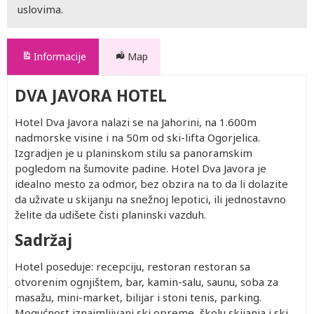
uslovima.
Informacije
Map
DVA JAVORA HOTEL
Hotel Dva Javora nalazi se na Jahorini, na 1.600m
nadmorske visine i na 50m od ski-lifta Ogorjelica.
Izgradjen je u planinskom stilu sa panoramskim
pogledom na šumovite padine. Hotel Dva Javora je
idealno mesto za odmor, bez obzira na to da li dolazite
da uživate u skijanju na snežnoj lepotici, ili jednostavno
želite da udišete čisti planinski vazduh.
Sadržaj
Hotel poseduje: recepciju, restoran restoran sa
otvorenim ognjištem, bar, kamin-salu, saunu, soba za
masažu, mini-market, bilijar i stoni tenis, parking.
Mogućnost iznajmljivanj ski opreme, školu skijanja i ski