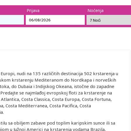
Prijava
Noćenja
uropi, nudi na 135 različitih destinacija 502 krstarenja u
ropskom krstarenju Mediteranom do Nordkapa i norveških
istoka, do Dubaia i Indijskog Okeana, istočne do zapadne
 Predajte se najmlađoj evropskoj floti za krstarenje na
Atlantica, Costa Classica, Costa Europa, Costa Fortuna,
a, Costa Mediterranea, Costa Pacifica, Costa
a.
stilu sa obiljem zabave pod toplim karipskim sunce ili sa
m u Južnoj Americi na krstarenja vodama Brazila,