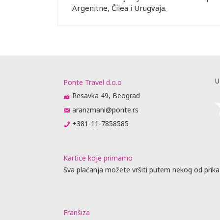
Argenitne, Čilea i Urugvaja.
U
Ponte Travel d.o.o
Resavka 49, Beograd
aranzmani@ponte.rs
+381-11-7858585
Kartice koje primamo
Sva plaćanja možete vršiti putem nekog od prika
Franšiza