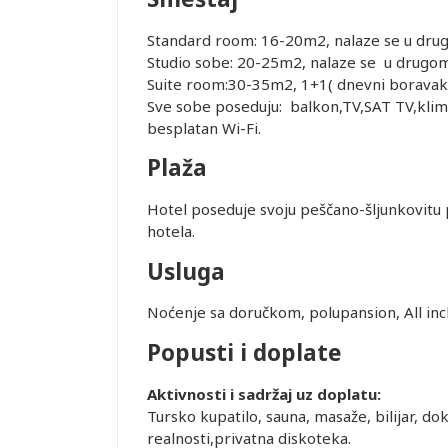
Standard room: 16-20m2, nalaze se u drug
Studio sobe: 20-25m2, nalaze se u drugom
Suite room:30-35m2, 1+1( dnevni boravak i
Sve sobe poseduju: balkon,TV,SAT TV,klima 
besplatan Wi-Fi.
Plaža
Hotel poseduje svoju peščano-šljunkovitu pl
Leaflet
hotela.
Usluga
Noćenje sa doručkom, polupansion, All incl
Popusti i doplate
Aktivnosti i sadržaj uz doplatu:
Tursko kupatilo, sauna, masaže, bilijar, do
realnosti,privatna diskoteka.