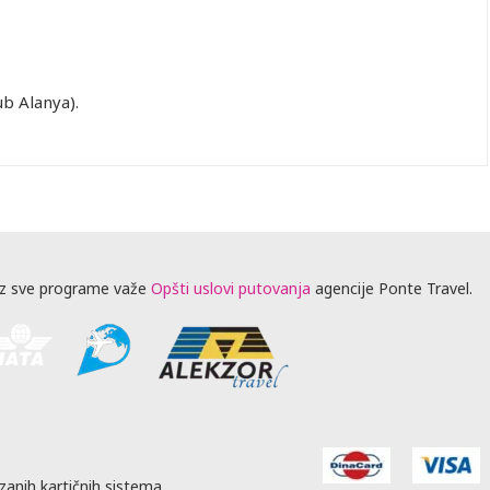
ub Alanya).
z sve programe važe
Opšti uslovi putovanja
agencije Ponte Travel.
zanih kartičnih sistema