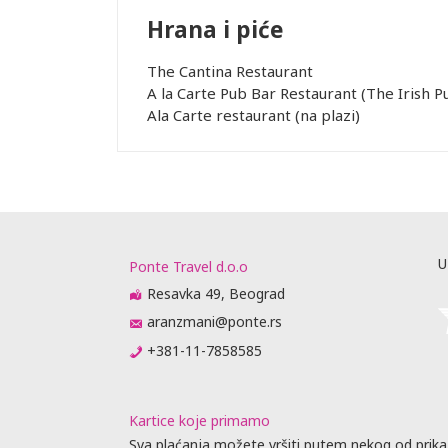
Hrana i piće
The Cantina Restaurant
A la Carte Pub Bar Restaurant (The Irish P
Ala Carte restaurant (na plazi)
U
Ponte Travel d.o.o
Resavka 49, Beograd
aranzmani@ponte.rs
+381-11-7858585
Kartice koje primamo
Sva plaćanja možete vršiti putem nekog od prika