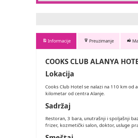
Informacije
Preuzimanje
M
COOKS CLUB ALANYA HOT
Lokacija
Cooks Club Hotel se nalazi na 110 km od a
kilometar od centra Alanje.
Sadržaj
Restoran, 3 bara, unutrašnji i spoljašnji ba
frizer, kozmetički salon, doktor, usluge pra
Smeštaj