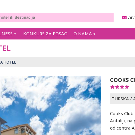
ar
LNESS
KONKURS ZA POSAO
O NAMA
TEL
YA HOTEL
COOKS C
TURSKA
/
Cooks Club 
Antaliji, n
od centra A