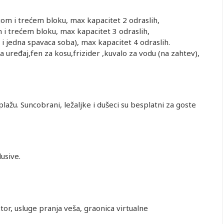
om i trećem bloku, max kapacitet 2 odraslih,
 i trećem bloku, max kapacitet 3 odraslih,
 jedna spavaca soba), max kapacitet 4 odraslih.
uređaj,fen za kosu,frizider ,kuvalo za vodu (na zahtev),
ažu. Suncobrani, ležaljke i dušeci su besplatni za goste
usive.
ktor, usluge pranja veša, graonica virtualne