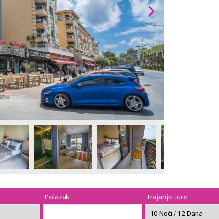
Polazak
Trajanje ture