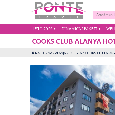
LETO 2026
DINAMICNI PAKETI
WEL
COOKS CLUB ALANYA HO
NASLOVNA
ALANJA
TURSKA
COOKS CLUB ALAN