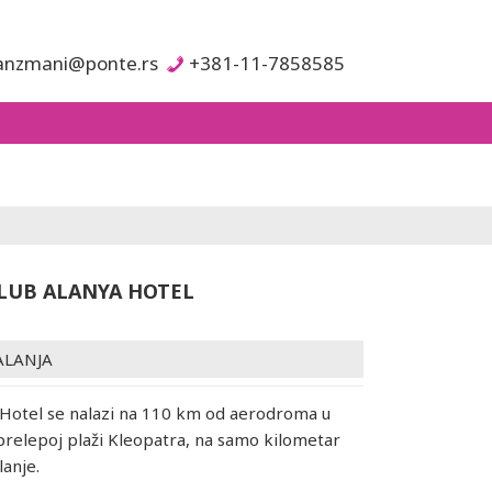
anzmani@ponte.rs
+381-11-7858585
LUB ALANYA HOTEL
ALANJA
Hotel se nalazi na 110 km od aerodroma u
a prelepoj plaži Kleopatra, na samo kilometar
lanje.