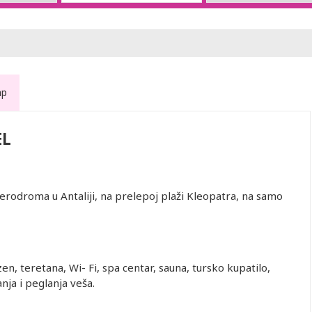
ap
EL
erodroma u Antaliji, na prelepoj plaži Kleopatra, na samo
zen, teretana, Wi- Fi, spa centar, sauna, tursko kupatilo,
nja i peglanja veša.