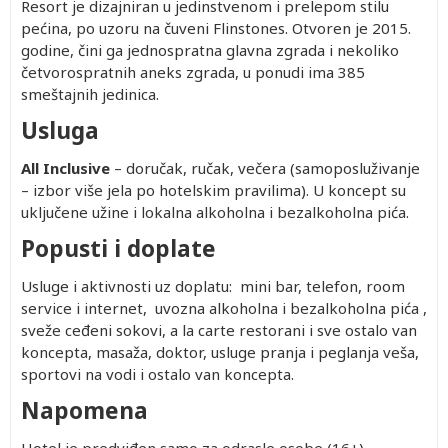
Resort je dizajniran u jedinstvenom i prelepom stilu
pećina, po uzoru na čuveni Flinstones. Otvoren je 2015.
godine, čini ga jednospratna glavna zgrada i nekoliko
četvorospratnih aneks zgrada, u ponudi ima 385
smeštajnih jedinica.
Usluga
All Inclusive
– doručak, ručak, večera (samoposluživanje
– izbor više jela po hotelskim pravilima). U koncept su
uključene užine i lokalna alkoholna i bezalkoholna pića.
Popusti i doplate
Usluge i aktivnosti uz doplatu: mini bar, telefon, room
service i internet, uvozna alkoholna i bezalkoholna pića ,
sveže ceđeni sokovi, a la carte restorani i sve ostalo van
koncepta, masaža, doktor, usluge pranja i peglanja veša,
sportovi na vodi i ostalo van koncepta.
Napomena