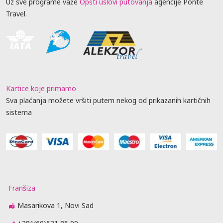
Uz sve programe važe
Opšti uslovi putovanja
agencije Ponte
Travel.
Kartice koje primamo
Sva plaćanja možete vršiti putem nekog od prikazanih kartičnih
sistema
Franšiza
Masarikova 1, Novi Sad