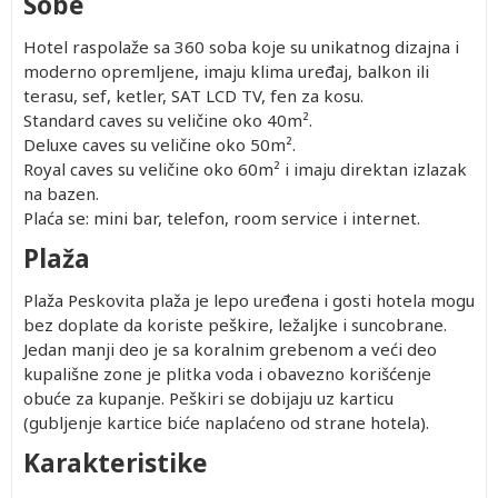
Sobe
Hotel raspolaže sa 360 soba koje su unikatnog dizajna i
moderno opremljene, imaju klima uređaj, balkon ili
terasu, sef, ketler, SAT LCD TV, fen za kosu.
Standard caves su veličine oko 40m².
Deluxe caves su veličine oko 50m².
Royal caves su veličine oko 60m² i imaju direktan izlazak
na bazen.
Plaća se: mini bar, telefon, room service i internet.
Plaža
Plaža Peskovita plaža je lepo uređena i gosti hotela mogu
bez doplate da koriste peškire, ležaljke i suncobrane.
Jedan manji deo je sa koralnim grebenom a veći deo
kupališne zone je plitka voda i obavezno korišćenje
obuće za kupanje. Peškiri se dobijaju uz karticu
(gubljenje kartice biće naplaćeno od strane hotela).
Karakteristike