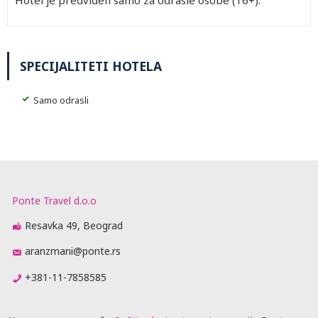
Hotel je predviđen samo za odrasle osobe (16+).
SPECIJALITETI HOTELA
Samo odrasli
Ponte Travel d.o.o
Resavka 49, Beograd
aranzmani@ponte.rs
+381-11-7858585