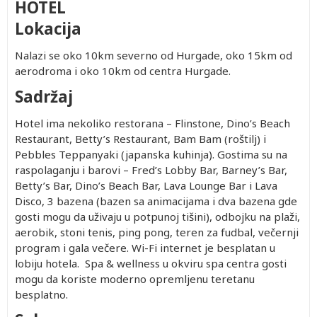
HOTEL
Lokacija
Nalazi se oko 10km severno od Hurgade, oko 15km od
aerodroma i oko 10km od centra Hurgade.
Sadržaj
Hotel ima nekoliko restorana – Flinstone, Dino’s Beach
Restaurant, Betty’s Restaurant, Bam Bam (roštilj) i
Pebbles Teppanyaki (japanska kuhinja). Gostima su na
raspolaganju i barovi – Fred’s Lobby Bar, Barney’s Bar,
Betty’s Bar, Dino’s Beach Bar, Lava Lounge Bar i Lava
Disco, 3 bazena (bazen sa animacijama i dva bazena gde
gosti mogu da uživaju u potpunoj tišini), odbojku na plaži,
aerobik, stoni tenis, ping pong, teren za fudbal, večernji
program i gala večere. Wi-Fi internet je besplatan u
lobiju hotela. Spa & wellness u okviru spa centra gosti
mogu da koriste moderno opremljenu teretanu
besplatno.