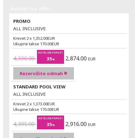
Available tour offers
PROMO
ALL INCLUSIVE
Krevet 2 x
1,352.00
EUR
Ukupne takse
170.00
EUR
HOTELSKI POPUST
4,330.00
2,874.00
35
EUR
%
Rezervišite odmah
STANDARD POOL VIEW
ALL INCLUSIVE
Krevet 2 x
1,373.00
EUR
Ukupne takse
170.00
EUR
HOTELSKI POPUST
4,395.00
2,916.00
35
EUR
%