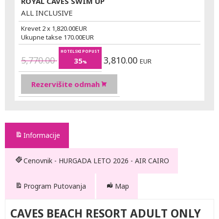
ROYAL CAVES SWIM UP
ALL INCLUSIVE
Krevet 2 x
1,820.00
EUR
Ukupne takse
170.00
EUR
HOTELSKI POPUST
5,770.00
3,810.00
35
EUR
%
Rezervišite odmah
Informacije
Cenovnik - HURGADA LETO 2026 - AIR CAIRO
Program Putovanja
Map
CAVES BEACH RESORT ADULT ONLY