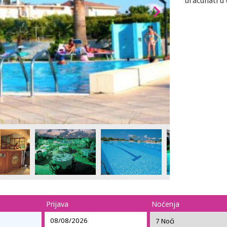
uracunati u 
Prijava
Noćenja