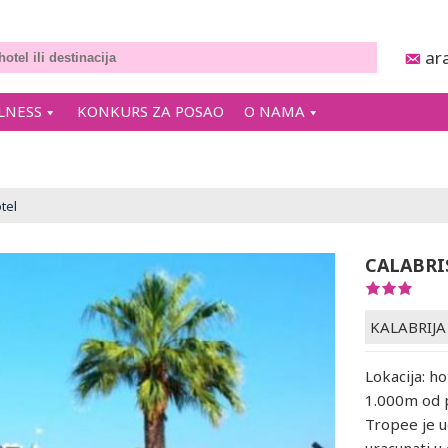
ar
LNESS
KONKURS ZA POSAO
O NAMA
tel
CALABRI
KALABRIJA
Lokacija: h
1.000m od p
Tropee je u