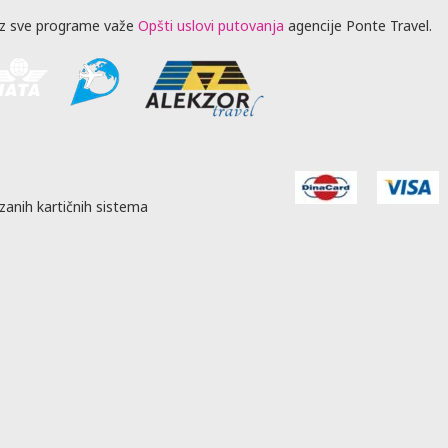
z sve programe važe
Opšti uslovi putovanja
agencije Ponte Travel.
zanih kartičnih sistema