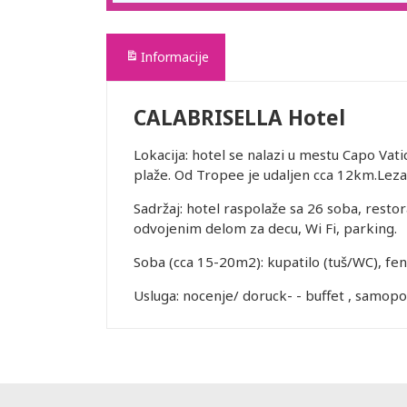
Informacije
CALABRISELLA Hotel
Lokacija: hotel se nalazi u mestu Capo Vat
plaže. Od Tropee je udaljen cca 12km.Lezal
Sadržaj: hotel raspolaže sa 26 soba, restor
odvojenim delom za decu, Wi Fi, parking.
Soba (cca 15-20m2): kupatilo (tuš/WC), fen, 
Usluga: nocenje/ doruck- - buffet , samopos