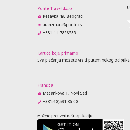
U
Ponte Travel d.o.o
Resavka 49, Beograd
aranzmani@ponte.rs
+381-11-7858585
Kartice koje primamo
Sva plaćanja možete vršiti putem nekog od prika
Franšiza
Masarikova 1, Novi Sad
+381(60)531 85 00
Možete preuzeti našu aplikaciju.