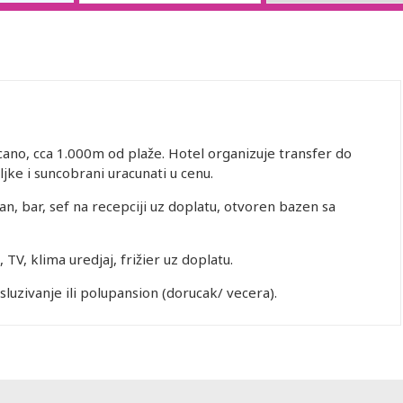
icano, cca 1.000m od plaže. Hotel organizuje transfer do
jke i suncobrani uracunati u cenu.
an, bar, sef na recepciji uz doplatu, otvoren bazen sa
TV, klima uredjaj, frižier uz doplatu.
luzivanje ili polupansion (dorucak/ vecera).