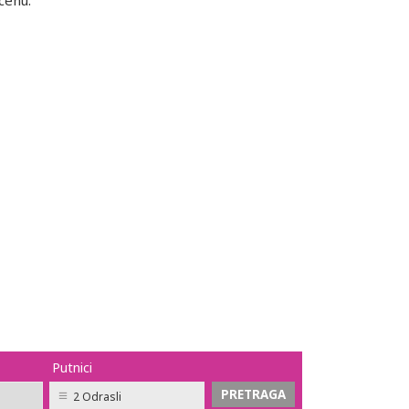
cenu.
Putnici
2 Odrasli