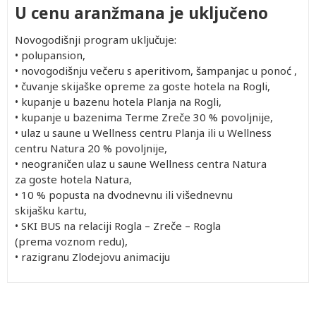
U cenu aranžmana je uključeno
Novogodišnji program uključuje:
• polupansion,
• novogodišnju večeru s aperitivom, šampanjac u ponoć ,
• čuvanje skijaške opreme za goste hotela na Rogli,
• kupanje u bazenu hotela Planja na Rogli,
• kupanje u bazenima Terme Zreče 30 % povoljnije,
• ulaz u saune u Wellness centru Planja ili u Wellness
centru Natura 20 % povoljnije,
• neograničen ulaz u saune Wellness centra Natura
za goste hotela Natura,
• 10 % popusta na dvodnevnu ili višednevnu
skijašku kartu,
• SKI BUS na relaciji Rogla – Zreče – Rogla
(prema voznom redu),
• razigranu Zlodejovu animaciju