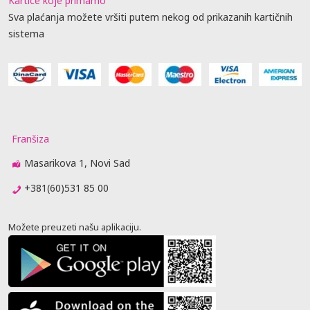
Kartice koje primamo
Sva plaćanja možete vršiti putem nekog od prikazanih kartičnih
sistema
Franšiza
Masarikova 1, Novi Sad
+381(60)531 85 00
Možete preuzeti našu aplikaciju.