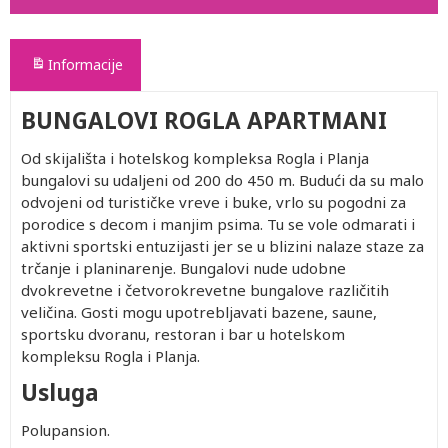
Informacije
BUNGALOVI ROGLA APARTMANI
Od skijališta i hotelskog kompleksa Rogla i Planja
bungalovi su udaljeni od 200 do 450 m. Budući da su malo
odvojeni od turističke vreve i buke, vrlo su pogodni za
porodice s decom i manjim psima. Tu se vole odmarati i
aktivni sportski entuzijasti jer se u blizini nalaze staze za
trčanje i planinarenje. Bungalovi nude udobne
dvokrevetne i četvorokrevetne bungalove različitih
veličina. Gosti mogu upotrebljavati bazene, saune,
sportsku dvoranu, restoran i bar u hotelskom
kompleksu Rogla i Planja.
Usluga
Polupansion.