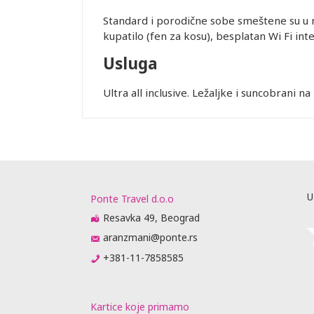
Standard i porodične sobe smeštene su u n
kupatilo (fen za kosu), besplatan Wi Fi inte
Usluga
Ultra all inclusive. Ležaljke i suncobrani na
Leaflet
U
Ponte Travel d.o.o
Resavka 49, Beograd
aranzmani@ponte.rs
+381-11-7858585
Kartice koje primamo