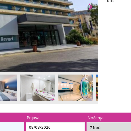
km.
Prijava
Noćenja