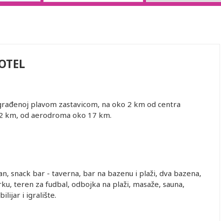
OTEL
agrađenoj plavom zastavicom, na oko 2 km od centra
 12 km, od aerodroma oko 17 km.
an, snack bar - taverna, bar na bazenu i plaži, dva bazena,
arku, teren za fudbal, odbojka na plaži, masaže, sauna,
lijar i igralište.