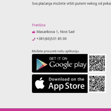
Sva plaćanja možete vršiti putem nekog od prika
Franšiza
Masarikova 1, Novi Sad
+381(60)531 85 00
Možete preuzeti našu aplikaciju.