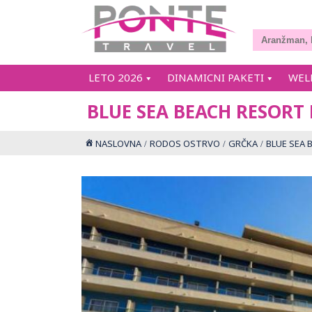
LETO 2026
DINAMICNI PAKETI
WEL
BLUE SEA BEACH RESORT
NASLOVNA
RODOS OSTRVO
GRČKA
BLUE SEA 