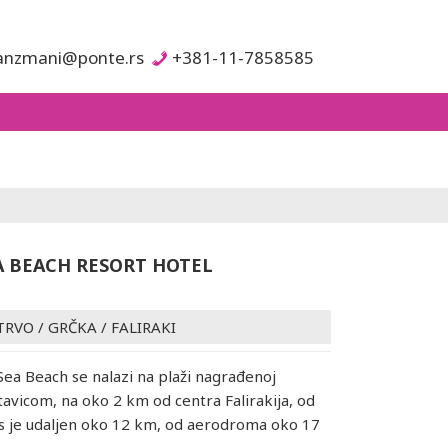
anzmani@ponte.rs
+381-11-7858585
A BEACH RESORT HOTEL
TRVO
/
GRČKA
/
FALIRAKI
Sea Beach se nalazi na plaži nagrađenoj
avicom, na oko 2 km od centra Falirakija, od
s je udaljen oko 12 km, od aerodroma oko 17