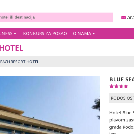
ar
LNESS
KONKURS ZA POSAO
O NAMA
 HOTEL
BEACH RESORT HOTEL
BLUE SE
RODOS OS
Hotel Blue 
plavom zast
grada Rodo