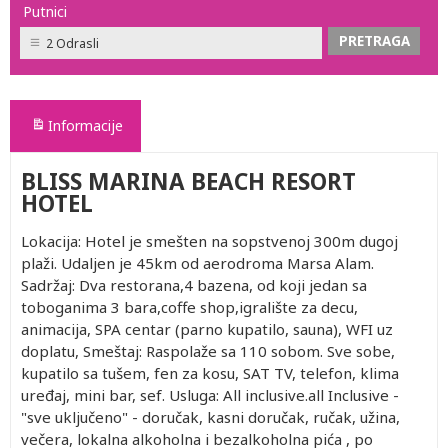
Putnici
2 Odrasli
Informacije
BLISS MARINA BEACH RESORT
HOTEL
Lokacija: Hotel je smešten na sopstvenoj 300m dugoj
plaži. Udaljen je 45km od aerodroma Marsa Alam.
Sadržaj: Dva restorana,4 bazena, od koji jedan sa
toboganima 3 bara,coffe shop,igralište za decu,
animacija, SPA centar (parno kupatilo, sauna), WFI uz
doplatu, Smeštaj: Raspolaže sa 110 sobom. Sve sobe,
kupatilo sa tušem, fen za kosu, SAT TV, telefon, klima
uređaj, mini bar, sef. Usluga: All inclusive.all Inclusive -
"sve uključeno" - doručak, kasni doručak, ručak, užina,
večera, lokalna alkoholna i bezalkoholna pića , po