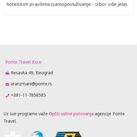
hotelskim pravilima (samoposluživanje - izbor više jela).
Ponte Travel d.o.o
Resavka 49, Beograd
aranzmani@ponte.rs
+381-11-7858585
Uz sve programe važe
Opšti uslovi putovanja
agencije Ponte
Travel.