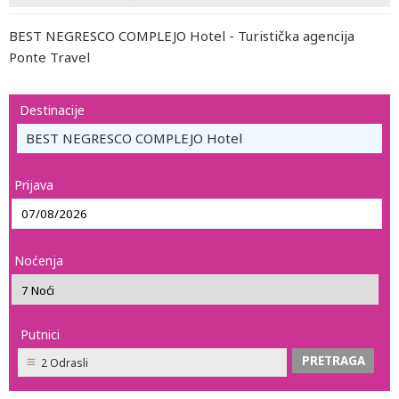
BEST NEGRESCO COMPLEJO Hotel - Turistička agencija
Ponte Travel
Destinacije
BEST NEGRESCO COMPLEJO Hotel
Prijava
Noćenja
Putnici
2 Odrasli