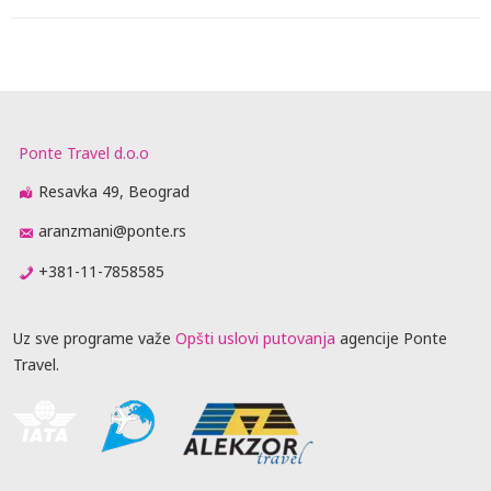
Ponte Travel d.o.o
Resavka 49, Beograd
aranzmani@ponte.rs
+381-11-7858585
Uz sve programe važe
Opšti uslovi putovanja
agencije Ponte
Travel.