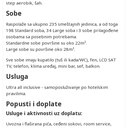
step aerobik, šah.
Sobe
Raspolaže sa ukupno 235 smeštajnih jedinica, a od toga
198 Standard soba, 34 Large soba i 3 sobe prilagođene
osobama sa posebnim potrebama.
Standardne sobe površine su oko 22m².
Large sobe su površine oko 28m².
Sve sobe imaju kupatilo (tuš ili kada/WC), fen, LCD SAT
TV, telefon, klima uređaj, mini bar, sef, balkon.
Usluga
Ultra all inclusive - samoposluživanje po hotelskim
pravilima.
Popusti i doplate
Usluge i aktivnosti uz doplatu:
Uvozna i flaširana pića, ceđeni sokovi, room service,