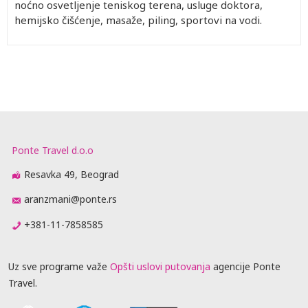
noćno osvetljenje teniskog terena, usluge doktora,
hemijsko čišćenje, masaže, piling, sportovi na vodi.
Ponte Travel d.o.o
Resavka 49, Beograd
aranzmani@ponte.rs
+381-11-7858585
Uz sve programe važe
Opšti uslovi putovanja
agencije Ponte
Travel.