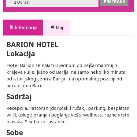
2 Odrasli
Informacije
Map
BARION HOTEL
Lokacija
Hotel Barion se nalazi u jednom od najšarmantnijih
krajeva Pulje, južno od Barija, na samo nekoliko minuta
od istorijskog centra Barija i na optimalnoj poziciji od
aerodroma Bari.
Sadržaj
Recepcija, restoran (doručak i ručak), parking, besplatan
wi-fi, usluge pranja i peglanja veša, wellness, razne vrste
masaža, 5 soba za sastanke.
Sobe