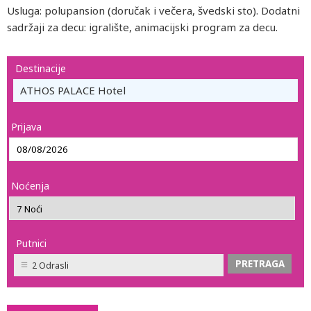
Usluga: polupansion (doručak i večera, švedski sto). Dodatni
sadržaji za decu: igralište, animacijski program za decu.
Destinacije
ATHOS PALACE Hotel
Prijava
Noćenja
Putnici
2 Odrasli