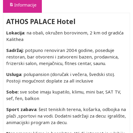
Informacije
ATHOS PALACE Hotel
Lokacija
: na obali, okružen borovinom, 2 km od gradića
Kalithea
Sadržaj:
potpuno renoviran 2004 godine, poseduje
restoran, bar otvoreni i zatvoreni bazen, prodavnica,
frizerski salon, menjačnicu, fitnes centar, saunu.
Usluga
: polupansion (doručak i večera, švedski sto).
Postoji mogućnost doplate za all inclusive
Sobe:
sve sobe imaju kupatilo, klimu, mini bar, SAT TV,
sef, fen, balkon
Sport zabava
: šest teniskih terena, košarka, odbojka na
plaži ,sportovi na vodi. Dodatni sadržaji za decu: igralište,
animacijski program za decu.