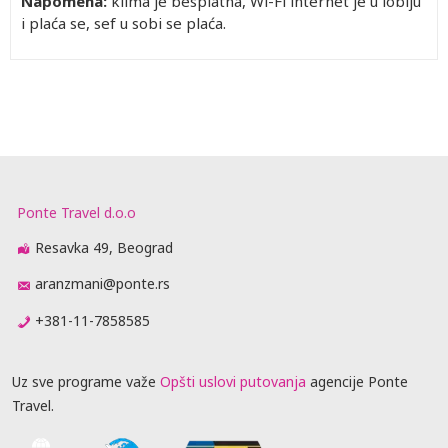
Napomena:
klima je besplatna, Wi-Fi internet je u lobiju
i plaća se, sef u sobi se plaća.
Ponte Travel d.o.o
Resavka 49, Beograd
aranzmani@ponte.rs
+381-11-7858585
Uz sve programe važe
Opšti uslovi putovanja
agencije Ponte
Travel.