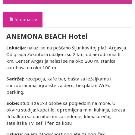
Informacije
ANEMONA BEACH Hotel
Lokacija:
nalazi se na peščano šljunkovitoj plaži Argasija.
Od grada Zakintosa udaljeni su 2 km, od aerodroma 6
km. Centar Argasija nalazi se na oko 200 m, stanica
autobusa na oko 100 m.
Sadržaj:
recepcija, kafe bar, bašta sa ležaljkama i
suncobranima, igralište za decu, besplatan Wi Fi,
parking.
Sobe:
studiji za 2-3 osobe sa pogledom na more. U
okviru studija: kupatilo, opremljena mini kuhinja, terasa
ili balkon sa garniturom za sedenje, klima uređaj,
satelitska TV, sef i fen za kosu.
Usluga:
najam. Mogućnost doplate za doručak.