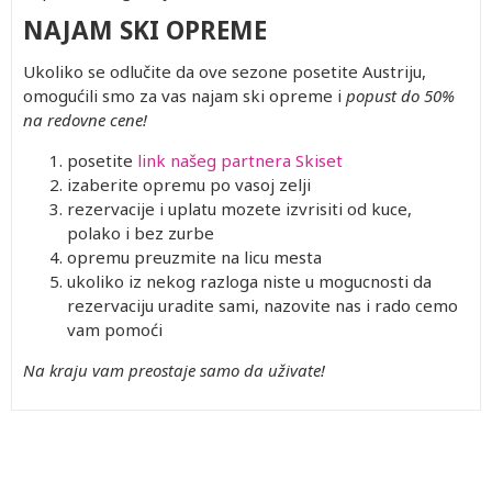
NAJAM SKI OPREME
Ukoliko se odlučite da ove sezone posetite Austriju,
omogućili smo za vas najam ski opreme i
popust do 50%
na redovne cene!
posetite
link našeg partnera Skiset
izaberite opremu po vasoj zelji
rezervacije i uplatu mozete izvrisiti od kuce,
polako i bez zurbe
opremu preuzmite na licu mesta
ukoliko iz nekog razloga niste u mogucnosti da
rezervaciju uradite sami, nazovite nas i rado cemo
vam pomoći
Na kraju vam preostaje samo da uživate!