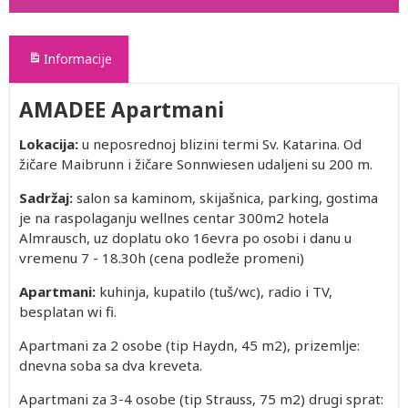
Informacije
AMADEE Apartmani
Lokacija:
u neposrednoj blizini termi Sv. Katarina. Od
žičare Maibrunn i žičare Sonnwiesen udaljeni su 200 m.
Sadržaj:
salon sa kaminom, skijašnica, parking, gostima
je na raspolaganju wellnes centar 300m2 hotela
Almrausch, uz doplatu oko 16evra po osobi i danu u
vremenu 7 - 18.30h (cena podleže promeni)
Apartmani:
kuhinja, kupatilo (tuš/wc), radio i TV,
besplatan wi fi.
Apartmani za 2 osobe (tip Haydn, 45 m2), prizemlje:
dnevna soba sa dva kreveta.
Apartmani za 3-4 osobe (tip Strauss, 75 m2) drugi sprat: