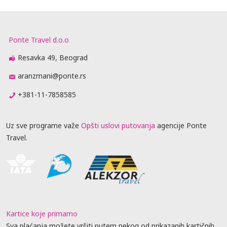
Ponte Travel d.o.o
Resavka 49, Beograd
aranzmani@ponte.rs
+381-11-7858585
Uz sve programe važe
Opšti uslovi putovanja
agencije Ponte
Travel.
Kartice koje primamo
Sva plaćanja možete vršiti putem nekog od prikazanih kartičnih