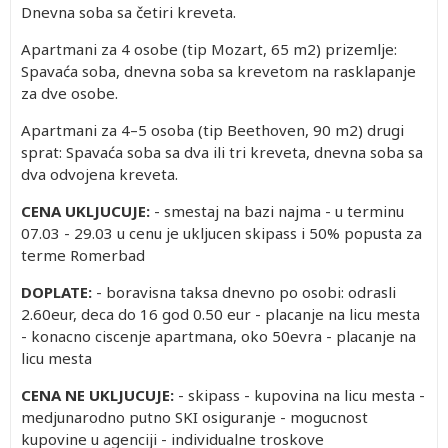
Dnevna soba sa četiri kreveta.
Apartmani za 4 osobe (tip Mozart, 65 m2) prizemlje:
Spavaća soba, dnevna soba sa krevetom na rasklapanje
za dve osobe.
Apartmani za 4–5 osoba (tip Beethoven, 90 m2) drugi
sprat: Spavaća soba sa dva ili tri kreveta, dnevna soba sa
dva odvojena kreveta.
CENA UKLJUCUJE:
- smestaj na bazi najma - u terminu
07.03 - 29.03 u cenu je ukljucen skipass i 50% popusta za
terme Romerbad
DOPLATE:
- boravisna taksa dnevno po osobi: odrasli
2.60eur, deca do 16 god 0.50 eur - placanje na licu mesta
- konacno ciscenje apartmana, oko 50evra - placanje na
licu mesta
CENA NE UKLJUCUJE:
- skipass - kupovina na licu mesta -
medjunarodno putno SKI osiguranje - mogucnost
kupovine u agenciji - individualne troskove