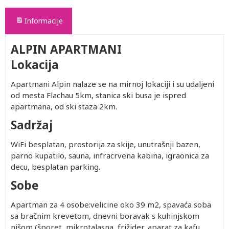
Informacije
ALPIN APARTMANI
Lokacija
Apartmani Alpin nalaze se na mirnoj lokaciji i su udaljeni
od mesta Flachau 5km, stanica ski busa je ispred
apartmana, od ski staza 2km.
Sadržaj
WiFi besplatan, prostorija za skije, unutrašnji bazen,
parno kupatilo, sauna, infracrvena kabina, igraonica za
decu, besplatan parking.
Sobe
Apartman za 4 osobe:velicine oko 39 m2, spavaća soba
sa bračnim krevetom, dnevni boravak s kuhinjskom
nišom (šporet, mikrotalasna, frižider, aparat za kafu,