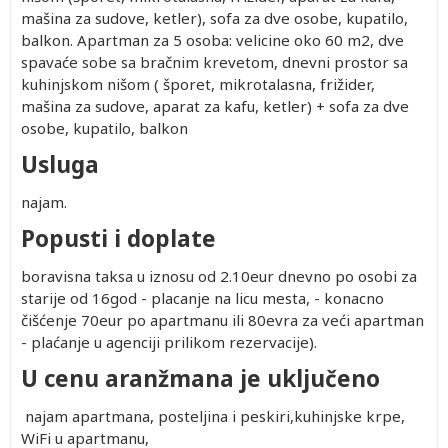
mašina za sudove, ketler), sofa za dve osobe, kupatilo,
balkon. Apartman za 5 osoba: velicine oko 60 m2, dve
spavaće sobe sa bračnim krevetom, dnevni prostor sa
kuhinjskom nišom ( šporet, mikrotalasna, frižider,
mašina za sudove, aparat za kafu, ketler) + sofa za dve
osobe, kupatilo, balkon
Usluga
najam.
Popusti i doplate
boravisna taksa u iznosu od 2.10eur dnevno po osobi za
starije od 16god - placanje na licu mesta, - konacno
čišćenje 70eur po apartmanu ili 80evra za veći apartman
- plaćanje u agenciji prilikom rezervacije).
U cenu aranžmana je uključeno
najam apartmana, posteljina i peskiri,kuhinjske krpe,
WiFi u apartmanu,