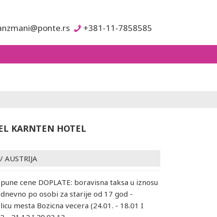
anzmani@ponte.rs
+381-11-7858585
EL KARNTEN HOTEL
/
AUSTRIJA
pune cene DOPLATE: boravisna taksa u iznosu
 dnevno po osobi za starije od 17 god -
licu mesta Bozicna vecera (24.01. - 18.01 I