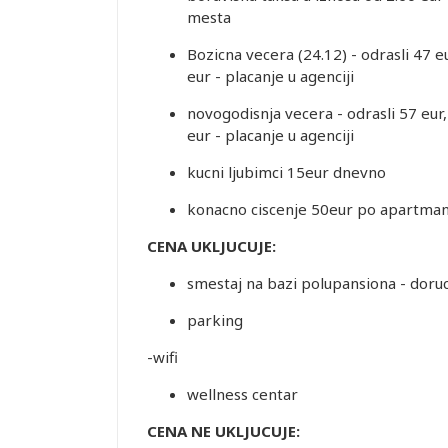
mesta
Bozicna vecera (24.12) - odrasli 47 
eur - placanje u agenciji
novogodisnja vecera - odrasli 57 eur
eur - placanje u agenciji
kucni ljubimci 15eur dnevno
konacno ciscenje 50eur po apartmanu
CENA UKLJUCUJE:
smestaj na bazi polupansiona - doruca
parking
-wifi
wellness centar
CENA NE UKLJUCUJE: