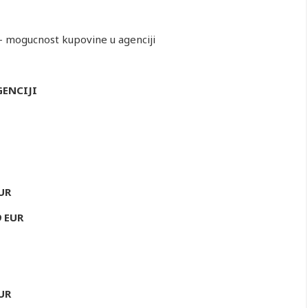
- mogucnost kupovine u agenciji
ENCIJI
UR
9 EUR
UR