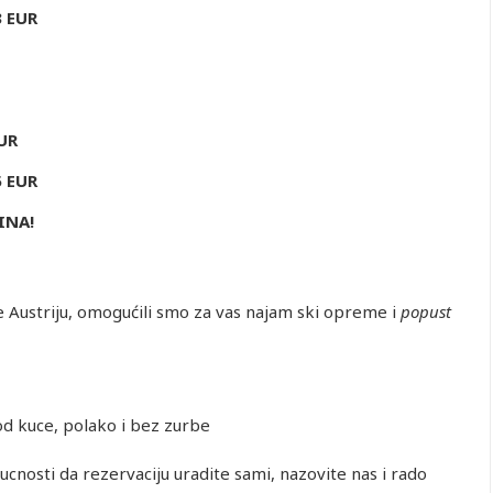
3 EUR
UR
5 EUR
INA!
e Austriju, omogućili smo za vas najam ski opreme i
popust
 od kuce, polako i bez zurbe
ucnosti da rezervaciju uradite sami, nazovite nas i rado