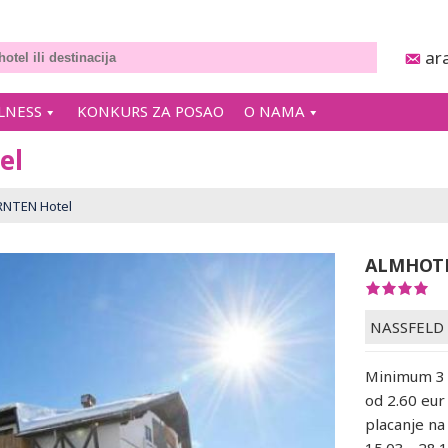
ar
LNESS
KONKURS ZA POSAO
O NAMA
el
NTEN Hotel
ALMHOT
NASSFELD
Minimum 3 
od 2.60 eur
placanje na 