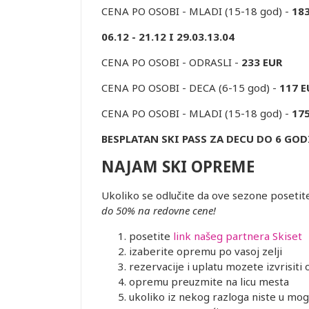
CENA PO OSOBI - MLADI (15-18 god) -
18
06.12 - 21.12 I 29.03.13.04
CENA PO OSOBI - ODRASLI -
233 EUR
CENA PO OSOBI - DECA (6-15 god) -
117 E
CENA PO OSOBI - MLADI (15-18 god) -
17
BESPLATAN SKI PASS ZA DECU DO 6 GOD
NAJAM SKI OPREME
Ukoliko se odlučite da ove sezone posetit
do 50% na redovne cene!
posetite
link našeg partnera Skiset
izaberite opremu po vasoj zelji
rezervacije i uplatu mozete izvrisiti
opremu preuzmite na licu mesta
ukoliko iz nekog razloga niste u mog