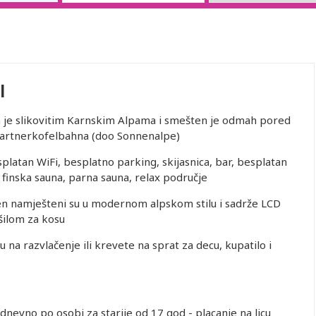
l
 je slikovitim Karnskim Alpama i smešten je odmah pored
d Gartnerkofelbahna (doo Sonnenalpe)
latan WiFi, besplatno parking, skijasnica, bar, besplatan
 finska sauna, parna sauna, relax područje
n namješteni su u modernom alpskom stilu i sadrže LCD
šilom za kosu
 na razvlačenje ili krevete na sprat za decu, kupatilo i
dnevno po osobi za starije od 17 god - placanje na licu