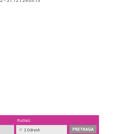
2 - 21.12 I 29.03.13
Putnici
2 Odrasli