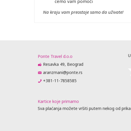
cemo vam pomoći
Na kraju vam preostaje samo da uživate!
U
Ponte Travel d.o.o
Resavka 49, Beograd
aranzmani@ponte.rs
+381-11-7858585
Kartice koje primamo
Sva plaćanja možete vršiti putem nekog od prika