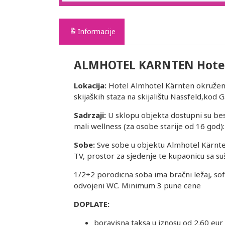
Informacije
ALMHOTEL KARNTEN Hote
Lokacija:
Hotel Almhotel Kärnten okružen
skijaških staza na skijalištu Nassfeld,ko
Sadrzaji:
U sklopu objekta dostupni su besp
mali wellness (za osobe starije od 16 god):
Sobe:
Sve sobe u objektu Almhotel Kärnte
TV, prostor za sjedenje te kupaonicu sa su
1/2+2 porodicna soba ima bračni ležaj, sofu
odvojeni WC. Minimum 3 pune cene
DOPLATE:
boravisna taksa u iznosu od 2.60 eur 