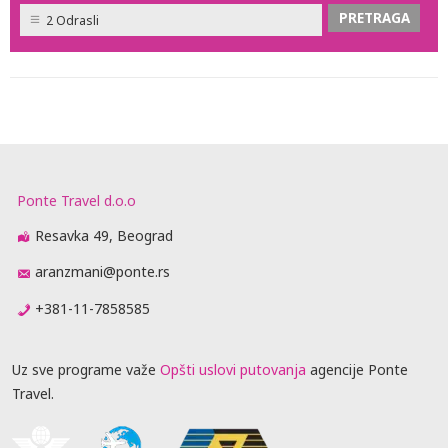
2 Odrasli
Ponte Travel d.o.o
Resavka 49, Beograd
aranzmani@ponte.rs
+381-11-7858585
Uz sve programe važe
Opšti uslovi putovanja
agencije Ponte
Travel.