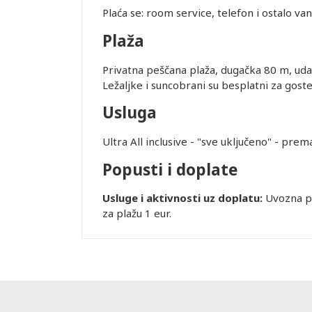
 DANA PRED
Plaća se: room service, telefon i ostalo va
SMEŠTAJ U
REMENA
Plaža
Privatna peščana plaža, dugačka 80 m, uda
Ležaljke i suncobrani su besplatni za goste
uštaju
Usluga
recepciji
lobiju, ali
Ultra All inclusive - "sve uključeno" - pre
ućnosti da
Popusti i doplate
ugu
ovornost i ne
Usluge i aktivnosti uz doplatu:
Uvozna pi
nkciji usled
za plažu 1 eur.
rane služe
og broja
rogo je
olimo Vas da
 KREVET: U
rasklapanje,
eđaja zavisi