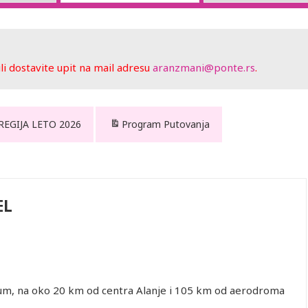
 dostavite upit na mail adresu
aranzmani@ponte.rs
.
 REGIJA LETO 2026
Program Putovanja
EL
cekum, na oko 20 km od centra Alanje i 105 km od aerodroma