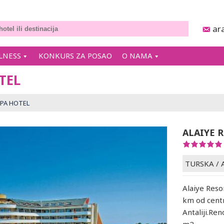
ar
LNESS
KONKURS ZA POSAO
O NAMA
TEL
SPA HOTEL
ALAIYE 
TURSKA
/
Alaiye Reso
km od cent
Antaliji.Ren