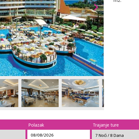
m2.
Polazak
Trajanje ture