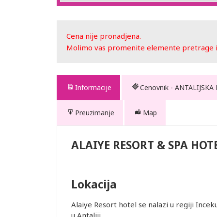
Cena nije pronadjena.
Molimo vas promenite elemente pretrage ili
Informacije
Cenovnik - ANTALIJSKA
Preuzimanje
Map
OTEL
ALAIYE RESORT & SPA HOT
Lokacija
te. Prevoz
Alaiye Resort hotel se nalazi u regiji In
 usluge
u Antaliji.