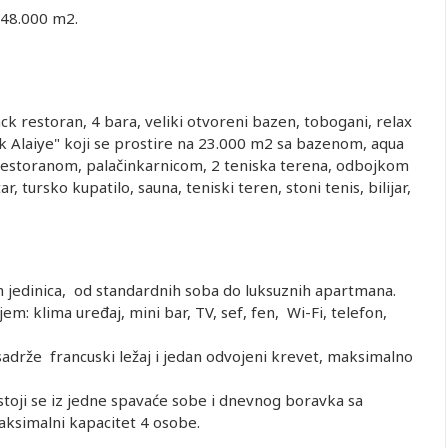
 48.000 m2.
ack restoran, 4 bara, veliki otvoreni bazen, tobogani, relax
rk Alaiye" koji se prostire na 23.000 m2 sa bazenom, aqua
restoranom, palačinkarnicom, 2 teniska terena, odbojkom
r, tursko kupatilo, sauna, teniski teren, stoni tenis, bilijar,
 jedinica, od standardnih soba do luksuznih apartmana.
 klima uređaj, mini bar, TV, sef, fen, Wi-Fi, telefon,
drže francuski ležaj i jedan odvojeni krevet, maksimalno
oji se iz jedne spavaće sobe i dnevnog boravka sa
aksimalni kapacitet 4 osobe.