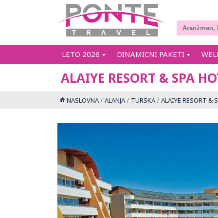
LETO 2026
DINAMICNI PAKETI
WEL
ALAIYE RESORT & SPA HO
NASLOVNA
ALANJA
TURSKA
ALAIYE RESORT & 