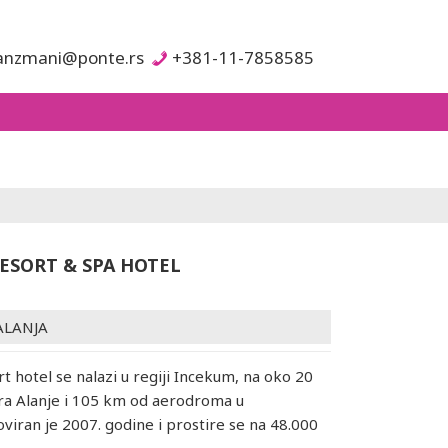
anzmani@ponte.rs
+381-11-7858585
RESORT & SPA HOTEL
ALANJA
rt hotel se nalazi u regiji Incekum, na oko 20
ra Alanje i 105 km od aerodroma u
oviran je 2007. godine i prostire se na 48.000