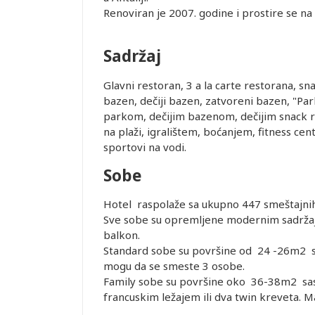
Renoviran je 2007. godine i prostire se na
Sadržaj
je i pasoška
Glavni restoran, 3 a la carte restorana, sn
bazen, dečiji bazen, zatvoreni bazen, "Pa
parkom, dečijim bazenom, dečijim snack 
ovanja
na plaži, igralištem, boćanjem, fitness centa
sportovi na vodi.
ice dostupne
Sobe
alidni u
Hotel raspolaže sa ukupno 447 smeštajnih
Sve sobe su opremljene modernim sadržajem:
ednjem kursu
Leaflet
balkon.
ur-ima i
Standard sobe su površine od 24 -26m2 sa
or zadržava
mogu da se smeste 3 osobe.
Family sobe su površine oko 36-38m2 sast
francuskim ležajem ili dva twin kreveta. M
STRANE