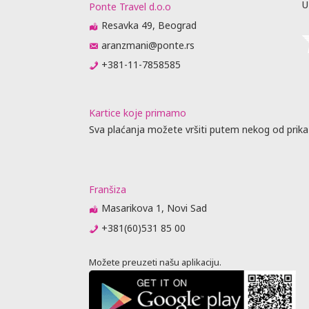
U
Ponte Travel d.o.o
aj.
rasporedu
Resavka 49, Beograd
ta ili
aranzmani@ponte.rs
prisustvo).
+381-11-7858585
me obaveste
da
 biti
Kartice koje primamo
raćajna
Sva plaćanja možete vršiti putem nekog od prika
dino ovlašćen
Franšiza
obijanja
Masarikova 1, Novi Sad
+381(60)531 85 00
vnik
u agencije
Možete preuzeti našu aplikaciju.
je, predaju
jenja (
 nije stigao
 se otkazne