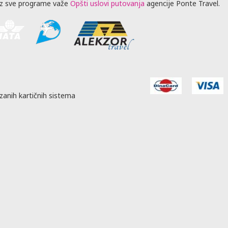
z sve programe važe
Opšti uslovi putovanja
agencije Ponte Travel.
zanih kartičnih sistema