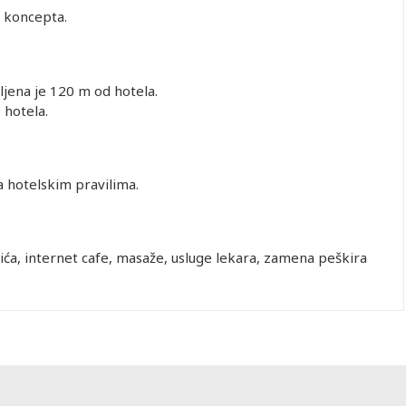
n koncepta.
ljena je 120 m od hotela.
 hotela.
ma hotelskim pravilima.
ća, internet cafe, masaže, usluge lekara, zamena peškira