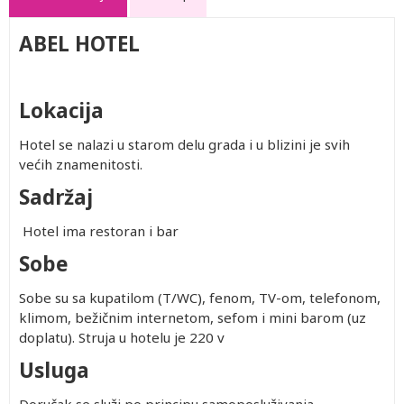
ABEL HOTEL
Lokacija
Hotel se nalazi u starom delu grada i u blizini je svih
većih znamenitosti.
Sadržaj
Hotel ima restoran i bar
Sobe
Sobe su sa kupatilom (T/WC), fenom, TV-om, telefonom,
klimom, bežičnim internetom, sefom i mini barom (uz
doplatu). Struja u hotelu je 220 v
Usluga