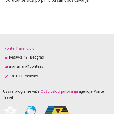
Doručak se služi po principu samoposluživanja.
Ponte Travel d.o.o
Resavka 49, Beograd
aranzmani@ponte.rs
+381-11-7858585
Uz sve programe važe
Opšti uslovi putovanja
agencije Ponte
Travel.