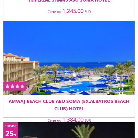
1,245.00
Cene od
EUR
AMWAJ BEACH CLUB ABU SOMA (EX.ALBATROS BEACH
CLUB) HOTEL
1,384.00
Cene od
EUR
POPUST
25
%