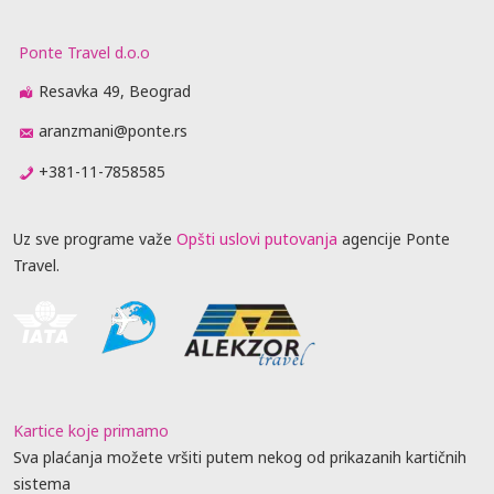
Ponte Travel d.o.o
Resavka 49, Beograd
aranzmani@ponte.rs
+381-11-7858585
Uz sve programe važe
Opšti uslovi putovanja
agencije Ponte
Travel.
Kartice koje primamo
Sva plaćanja možete vršiti putem nekog od prikazanih kartičnih
sistema