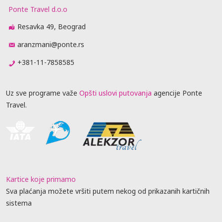
Ponte Travel d.o.o
Resavka 49, Beograd
aranzmani@ponte.rs
+381-11-7858585
Uz sve programe važe
Opšti uslovi putovanja
agencije Ponte
Travel.
Kartice koje primamo
Sva plaćanja možete vršiti putem nekog od prikazanih kartičnih
sistema