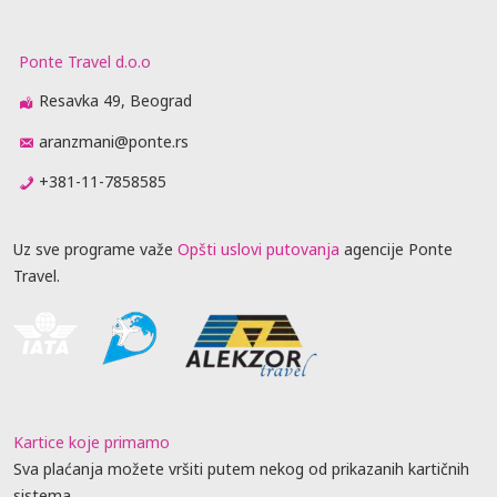
Ponte Travel d.o.o
Resavka 49, Beograd
aranzmani@ponte.rs
+381-11-7858585
Uz sve programe važe
Opšti uslovi putovanja
agencije Ponte
Travel.
Kartice koje primamo
Sva plaćanja možete vršiti putem nekog od prikazanih kartičnih
sistema