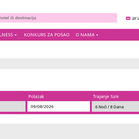
ar
LNESS
KONKURS ZA POSAO
O NAMA
Polazak
Trajanje ture