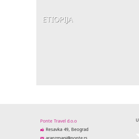
ETIOPIJA
U
Ponte Travel d.o.o
Resavka 49, Beograd
aranzmani@ponte.rs