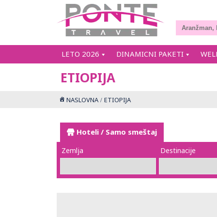
LETO 2026
DINAMICNI PAKETI
WEL
ETIOPIJA
NASLOVNA
ETIOPIJA
Hoteli / Samo smeštaj
Zemlja
Destinacije