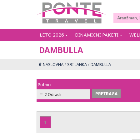
LETO 2026
DINAMICNI PAKETI
WEL
DAMBULLA
NASLOVNA
SRI LANKA
DAMBULLA
Putnici
2 Odrasli
1