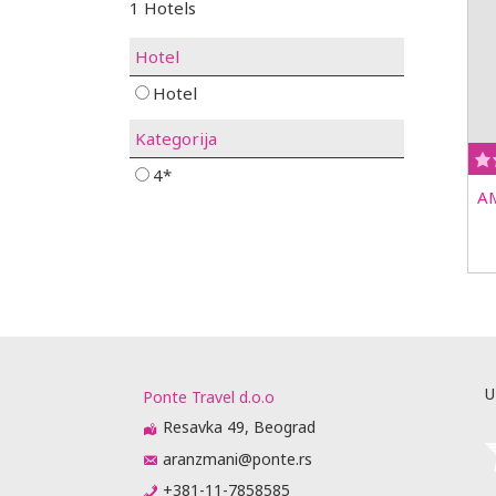
1 Hotels
Hotel
Hotel
Kategorija
4*
A
U
Ponte Travel d.o.o
Resavka 49, Beograd
aranzmani@ponte.rs
+381-11-7858585