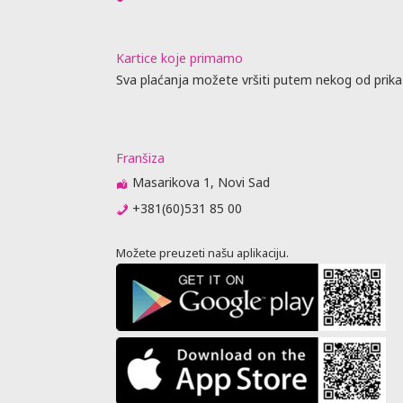
Kartice koje primamo
Sva plaćanja možete vršiti putem nekog od prika
Franšiza
Masarikova 1, Novi Sad
+381(60)531 85 00
Možete preuzeti našu aplikaciju.